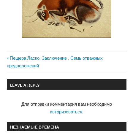
Previous
Пещера Ласко. Заключение . Семь отважных
Навигация
предположений
Post:
по
LEAVE A REPLY
записям
Для отправки комментария вам необходимо
авторизоваться
.
НЕЗНАЕМЫЕ ВРЕМЕНА