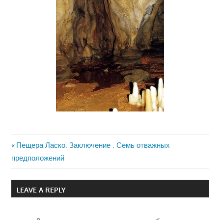
Previous
Пещера Ласко. Заключение . Семь отважных
Навигация
предположений
Post:
по
LEAVE A REPLY
записям