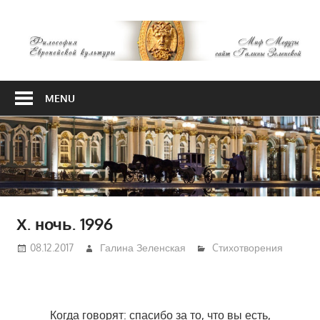
Skip
М
to
content
М
Философия
Европейской
MENU
культуры
Х. ночь. 1996
08.12.2017
Галина Зеленская
Cтихотворения
Когда говорят: спасибо за то, что вы есть,