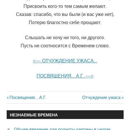
Присвоить кого-то тем самым желают.
Сказав: спасибо, что вы были (и вас уже нет),
Потерю благостно себе прощают.
Слышать не хочу ни того, ни другого.
Пусть не соотносится с Временем слово.
<— ОТЧУЖДЕНИЕ УЖАСА…
ПОСВЯЩЕНИЯ… А.Г. —>
Previous
Посвящения… А.Г.
Next
Отчуждение ужаса
Навигация
Post:
Post:
по
НЕЗНАЕМЫЕ ВРЕМЕНА
записям
Общее введение для полноты картины в целом