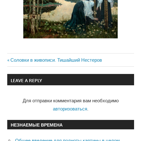
Previous
Соловки в живописи. Тишайший Нестеров
Навигация
Post:
по
LEAVE A REPLY
записям
Для отправки комментария вам необходимо
авторизоваться
.
НЕЗНАЕМЫЕ ВРЕМЕНА
Общее введение для полноты картины в целом