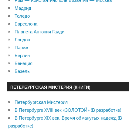
Рим — Константинополь Византия — Москва
Мадрид
Толедо
Барселона
Планета Антония Гауди
Лондон
Париж
Берлин
Венеция
Базель
ПЕТЕРБУРГСКАЯ МИСТЕРИЯ (КНИГИ)
Петербургская Мистерия
В Петербурге XVIII век «ЗОЛОТОЙ» (В разработке)
В Петербурге XIX век. Время обманутых надежд (В
разработке)