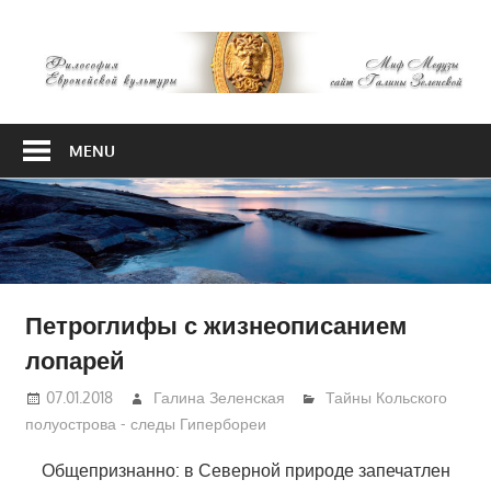
Skip
М
to
content
М
Философия
Европейской
MENU
культуры
Петроглифы с жизнеописанием
лопарей
07.01.2018
Галина Зеленская
Тайны Кольского
полуострова - следы Гипербореи
Общепризнанно: в Северной природе запечатлен