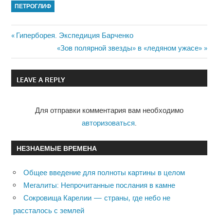
ПЕТРОГЛИФ
Previous
Гиперборея. Экспедиция Барченко
Навигация
Post:
Next
«Зов полярной звезды» в «ледяном ужасе»
Post:
по
LEAVE A REPLY
записям
Для отправки комментария вам необходимо
авторизоваться
.
НЕЗНАЕМЫЕ ВРЕМЕНА
Общее введение для полноты картины в целом
Мегалиты: Непрочитанные послания в камне
Сокровища Карелии — страны, где небо не
рассталось с землей