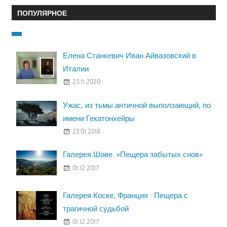
ПОПУЛЯРНОЕ
Елена Станкевич Иван Айвазовский в
Италии
23.11.2020
Ужас, из тьмы античной выползающий, по
имени Гекатонхейры
23.01.2018
Галерея Шове. «Пещера забытых снов»
01.12.2017
Галерея Коске, Франция : Пещера с
трагичной судьбой
01.12.2017