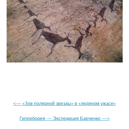
<— «Зов полярной звезды» в «ледяном ужасе»
Гиперборея — Экспедиция Барченко —>