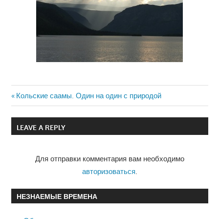
Previous
Кольские саамы. Один на один с природой
Навигация
Post:
по
LEAVE A REPLY
записям
Для отправки комментария вам необходимо
авторизоваться
.
НЕЗНАЕМЫЕ ВРЕМЕНА