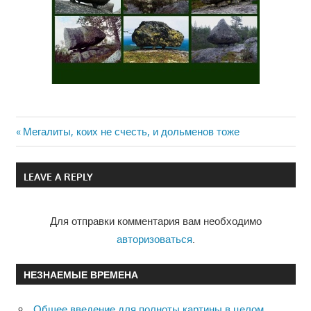
Previous
Мегалиты, коих не счесть, и дольменов тоже
Навигация
Post:
по
LEAVE A REPLY
записям
Для отправки комментария вам необходимо
авторизоваться
.
НЕЗНАЕМЫЕ ВРЕМЕНА
Общее введение для полноты картины в целом