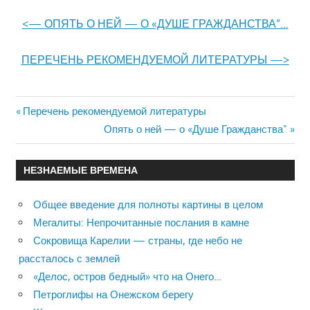
<— ОПЯТЬ О НЕЙ — О «ДУШЕ ГРАЖДАНСТВА”…
ПЕРЕЧЕНЬ РЕКОМЕНДУЕМОЙ ЛИТЕРАТУРЫ —>
Previous
Перечень рекомендуемой литературы
Навигация
Post:
Next
Опять о ней — о «Душе Гражданства”
Post:
по
НЕЗНАЕМЫЕ ВРЕМЕНА
записям
Общее введение для полноты картины в целом
Мегалиты: Непрочитанные послания в камне
Сокровища Карелии — страны, где небо не
рассталось с землей
«Делос, остров бедный» что на Онего…
Петроглифы на Онежском берегу