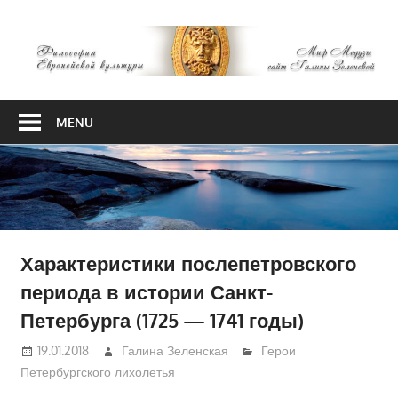
Skip
М
to
content
М
Философия
Европейской
MENU
культуры
Характеристики послепетровского
периода в истории Санкт-
Петербурга (1725 — 1741 годы)
19.01.2018
Галина Зеленская
Герои
Петербургского лихолетья