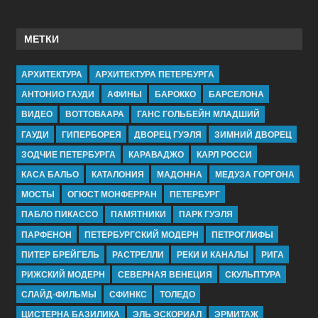
МЕТКИ
АРХИТЕКТУРА
АРХИТЕКТУРА ПЕТЕРБУРГА
АНТОНИО ГАУДИ
АФИНЫ
БАРОККО
БАРСЕЛОНА
ВИДЕО
ВОТТОВААРА
ГАНС ГОЛЬБЕЙН МЛАДШИЙ
ГАУДИ
ГИПЕРБОРЕЯ
ДВОРЕЦ ГУЭЛЯ
ЗИМНИЙ ДВОРЕЦ
ЗОДЧИЕ ПЕТЕРБУРГА
КАРАВАДЖО
КАРЛ РОССИ
КАСА БАЛЬО
КАТАЛОНИЯ
МАДОННА
МЕДУЗА ГОРГОНА
МОСТЫ
ОГЮСТ МОНФЕРРАН
ПЕТЕРБУРГ
ПАБЛО ПИКАССО
ПАМЯТНИКИ
ПАРК ГУЭЛЯ
ПАРФЕНОН
ПЕТЕРБУРГСКИЙ МОДЕРН
ПЕТРОГЛИФЫ
ПИТЕР БРЕЙГЕЛЬ
РАСТРЕЛЛИ
РЕКИ И КАНАЛЫ
РИГА
РИЖСКИЙ МОДЕРН
СЕВЕРНАЯ ВЕНЕЦИЯ
СКУЛЬПТУРА
СЛАЙД-ФИЛЬМЫ
СФИНКС
ТОЛЕДО
ЦИСТЕРНА БАЗИЛИКА
ЭЛЬ ЭСКОРИАЛ
ЭРМИТАЖ