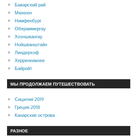
Баварский рай
Мюнхен
Нимфенбург
Обераммергау
Хоэншвангау
Нойшванштайн
Линдерхоф
Херренкимзее
Байройт
МЫ ПРОДОЛЖАЕМ ПУТЕШЕСТВОВАТЬ
Сицилия 2019
Греция 2018
Канарские острова
РАЗНОЕ