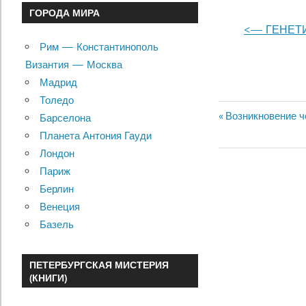
ГОРОДА МИРА
<— ГЕНЕТ
Рим — Константинополь
Византия — Москва
Мадрид
Толедо
Previous
Возникновение ч
Барселона
Навигац
Post:
Планета Антония Гауди
Лондон
по
Париж
записям
Берлин
Венеция
Базель
ПЕТЕРБУРГСКАЯ МИСТЕРИЯ
(КНИГИ)