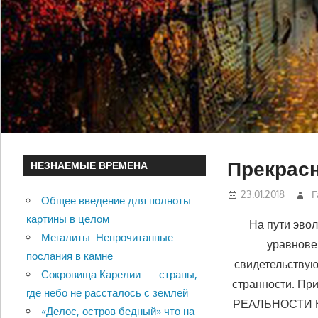
Прекрасн
НЕЗНАЕМЫЕ ВРЕМЕНА
23.01.2018
Г
Общее введение для полноты
картины в целом
На пути эво
Мегалиты: Непрочитанные
уравнове
послания в камне
свидетельству
Сокровища Карелии — страны,
странности. П
где небо не рассталось с землей
РЕАЛЬНОСТИ 
«Делос, остров бедный» что на