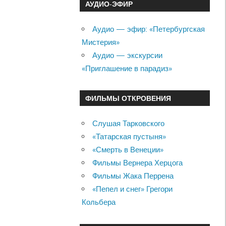
АУДИО-ЭФИР
Аудио — эфир: «Петербургская
Мистерия»
Аудио — экскурсии
«Приглашение в парадиз»
ФИЛЬМЫ ОТКРОВЕНИЯ
Слушая Тарковского
«Татарская пустыня»
«Смерть в Венеции»
Фильмы Вернера Херцога
Фильмы Жака Перрена
«Пепел и снег» Грегори
Кольбера