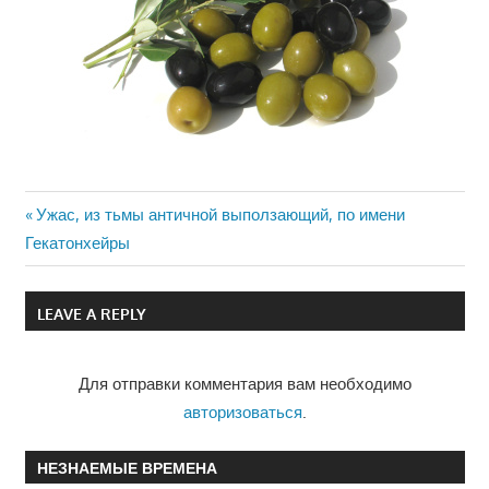
Previous
Ужас, из тьмы античной выползающий, по имени
Навигация
Гекатонхейры
Post:
по
LEAVE A REPLY
записям
Для отправки комментария вам необходимо
авторизоваться
.
НЕЗНАЕМЫЕ ВРЕМЕНА