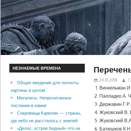
Перечен
НЕЗНАЕМЫЕ ВРЕМЕНА
24.01.2018
Г
Общее введение для полноты
Винкельман И.
картины в целом
Палладио А. Че
Мегалиты: Непрочитанные
Державин Г.Р.
послания в камне
Жуковский В. 
Сокровища Карелии — страны,
Жуковский В.А.
где небо не рассталось с землей
«Делос, остров бедный» что на
Батюшков К.Н.