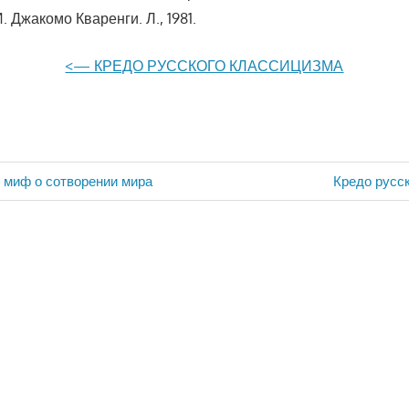
 Джакомо Кваренги. Л., 1981.
<— КРЕДО РУССКОГО КЛАССИЦИЗМА
 миф о сотворении мира
Next
Кредо русс
ия
Post: