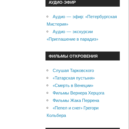
АУДИО-ЭФИР
Аудио — эфир: «Петербургская
Мистерия»
Аудио — экскурсии
«Приглашение в парадиз»
ФИЛЬМЫ ОТКРОВЕНИЯ
Слушая Тарковского
«Татарская пустыня»
«Смерть в Венеции»
Фильмы Вернера Херцога
Фильмы Жака Перрена
«Пепел и снег» Грегори
Кольбера