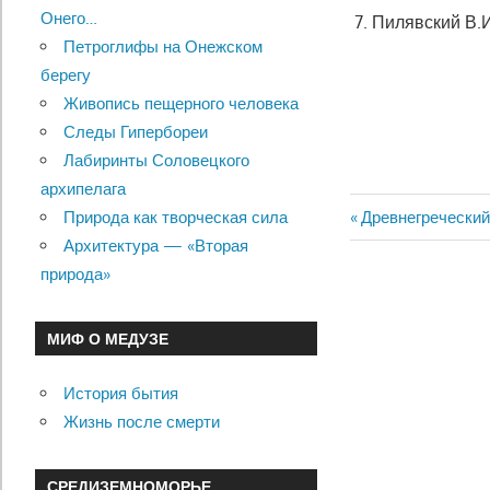
Онего…
Пилявский В.И.
Петроглифы на Онежском
берегу
Живопись пещерного человека
Следы Гипербореи
Лабиринты Соловецкого
архипелага
Previous
Древнегреческий
Природа как творческая сила
Навигац
Post:
Архитектура — «Вторая
природа»
по
записям
МИФ О МЕДУЗЕ
История бытия
Жизнь после смерти
СРЕДИЗЕМНОМОРЬЕ