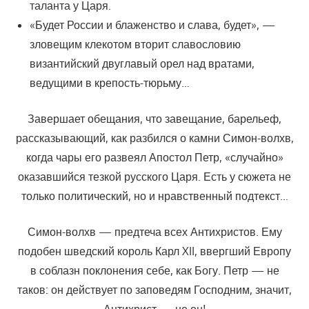
таланта у Царя.
«Будет России и блаженство и слава, будет», —
зловещим клекотом вторит славословию
византийский двуглавый орел над вратами,
ведущими в крепость-тюрьму…
Завершает обещания, что завещание, барельеф,
рассказывающий, как разбился о камни Симон-волхв,
когда чары его развеял Апостол Петр, «случайно»
оказавшийся тезкой русского Царя. Есть у сюжета не
только политический, но и нравственный подтекст…
Симон-волхв — предтеча всех Антихристов. Ему
подобен шведский король Карл XII, ввергший Европу
в соблазн поклонения себе, как Богу. Петр — не
таков: он действует по заповедям Господним, значит,
Антихрист — не он!