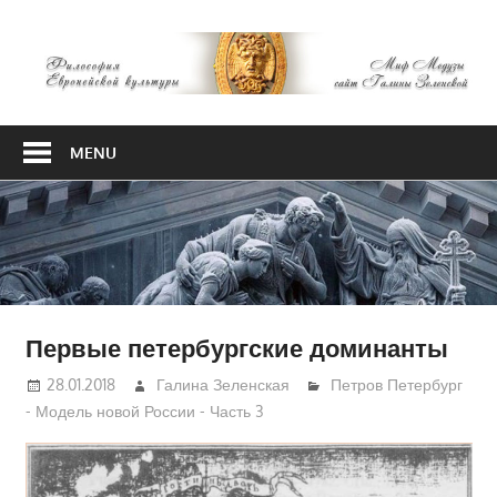
Skip
М
to
content
М
Философия
Европейской
MENU
культуры
Первые петербургские доминанты
28.01.2018
Галина Зеленская
Петров Петербург
- Модель новой России - Часть 3