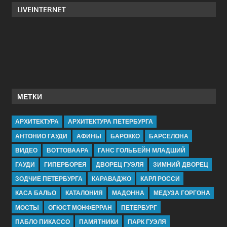
LIVEINTERNET
МЕТКИ
АРХИТЕКТУРА
АРХИТЕКТУРА ПЕТЕРБУРГА
АНТОНИО ГАУДИ
АФИНЫ
БАРОККО
БАРСЕЛОНА
ВИДЕО
ВОТТОВААРА
ГАНС ГОЛЬБЕЙН МЛАДШИЙ
ГАУДИ
ГИПЕРБОРЕЯ
ДВОРЕЦ ГУЭЛЯ
ЗИМНИЙ ДВОРЕЦ
ЗОДЧИЕ ПЕТЕРБУРГА
КАРАВАДЖО
КАРЛ РОССИ
КАСА БАЛЬО
КАТАЛОНИЯ
МАДОННА
МЕДУЗА ГОРГОНА
МОСТЫ
ОГЮСТ МОНФЕРРАН
ПЕТЕРБУРГ
ПАБЛО ПИКАССО
ПАМЯТНИКИ
ПАРК ГУЭЛЯ