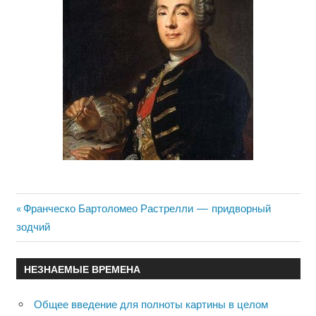
Previous
Франческо Бартоломео Растрелли — придворный
Навигация
зодчий
Post:
по
НЕЗНАЕМЫЕ ВРЕМЕНА
записям
Общее введение для полноты картины в целом