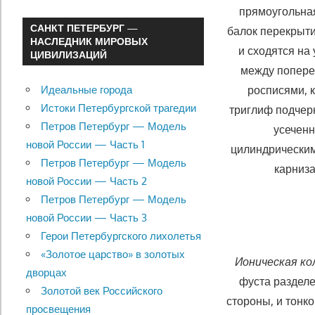
прямоугольная
САНКТ ПЕТЕРБУРГ —
балок перекрыти
НАСЛЕДНИК МИРОВЫХ
и сходятся на
ЦИВИЛИЗАЦИЙ
между по­пер
росписями, 
Идеальные города
Истоки Петербургской трагедии
триглиф подчер
Петров Петербург — Модель
усеченн
новой России — Часть 1
цилиндрическим
Петров Петербург — Модель
карниз
новой России — Часть 2
Петров Петербург — Модель
новой России — Часть 3
Герои Петербургского лихолетья
«Золотое царство» в золотых
Ионическая ко
дворцах
фуста разделе
Золотой век Российского
стороны, и тонк
просвещения