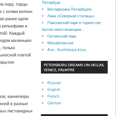
Петербург
ую пору, торцы
Метафизика Петербурга
е с осями колонн
Лики «Северной столицы»
шая ранее щели
Павловский парк в торжестве
и рельефами и
бытия неиссякающем…
той). Каждый
Гатчинский парк
рядом маленьких
Михайловское
, только
Ave , Kurshskaya kosa…
выносной плитой
крытия.
PETERSBURG DREAMS ON HELLAS,
VENICE, PALMYRE
Russian
English
French
базе, каннелюры
German
енной в разные
чных листовидных