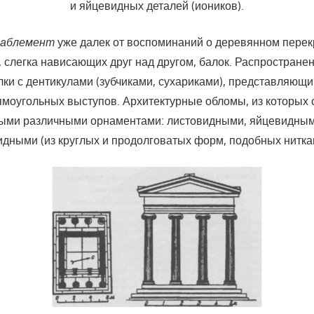
и яйцевидных деталей (иоников).
таблемент
уже далек от воспоминаний о деревянном пе­ре
х, слегка нависающих друг над другом, балок. Распространен
лки с дентикулами (зубчиками, сухариками), представляющ
моугольных высту­пов. Архитектурные обломы, из которых с
ми различными орнаментами: листовидными, яйцевидными
ид­ными (из круглых и продолговатых форм, подобных ниткам