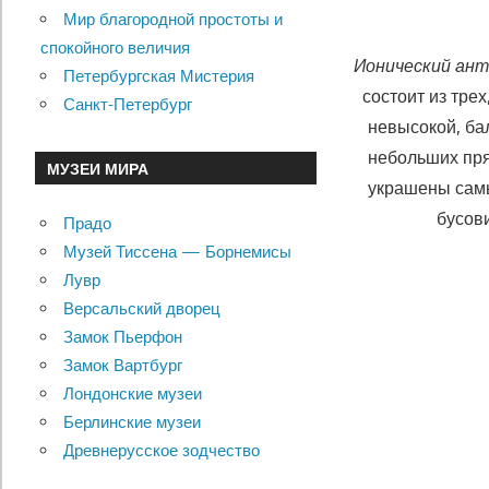
Мир благородной простоты и
спокойного величия
Ионический ан
Петербургская Мистерия
состоит из тре
Санкт-Петербург
невысокой, ба
небольших пря
МУЗЕИ МИРА
украшены самы
бусов
Прадо
Музей Тиссена — Борнемисы
Лувр
Версальский дворец
Замок Пьерфон
Замок Вартбург
Лондонские музеи
Берлинские музеи
Древнерусское зодчество