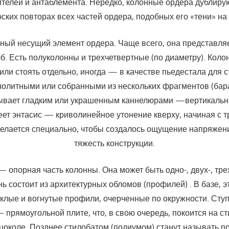
пителей и антаблемента. Нередко, колонные ордера дублиру
ских повторах всех частей ордера, подобных его «тени» на 
ый несущий элемент ордера. Чаще всего, она представ­ля
лб. Есть полуколонны и трехчетвертные (по диаметру). Коло
или стоять отдельно, иногда — в качестве пьедестала для 
нолитными или собран­ными из нескольких фрагментов (бар
бывает глад­ким или украшенным каннелюрами —вертикаль
еет энтасис — криволинейное утонение кверху, начиная с т
делается специально, чтобы создалось ощущение напряжени
тяжесть конструкции.
— опорная часть колонны. Она может быть одно-, двух-, тре
ь состоит из архитектурных обломов (профи­лей) . В базе, 
клые и вогнутые профили, очерчен­ные по окружности. Сту
 прямоугольной плите, что, в свою очередь, покоится на с
цоколе. Позднее стилобатом (подиумом) станут называть п