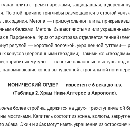
 узкая плита с тремя нарезками, защищавшая, в деревянн
я. По этой причине триглифы размещаются в строгой увязк
 углах здания. Метопа — прямоугольная плита, прикрывав
ечными балками. Метопы бывают чистыми или украшенным
как в Парфеноне. Фриз от архитрава отделяется тенией (лен
кнут регулой — короткой полочкой, украшенной гуттами— 
ых конусов (деревянными гвоздями). Такими же «гвоздями»
и, «прибиты» мутулы — плоские наклонные выступы под 
а, напоминающие конец выпущенной стро­пильной ноги пере
ИОНИЧЕСКИЙ ОРДЕР — известен с 6 века до н.э.
(Таблица 2. Храм Ники-Аптерос в Акрополе).
лонна
более стройна, держится на двух-, трехступенчатой 
ны мостиками. Капитель состоит из эхина, волю­ты, закругл
ого абака. Эхин и абак могут иметь украшения из остроконе