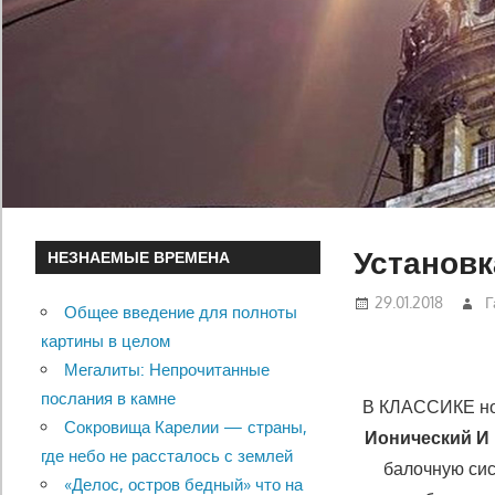
Установк
НЕЗНАЕМЫЕ ВРЕМЕНА
29.01.2018
Г
Общее введение для полноты
картины в целом
Мегалиты: Непрочитанные
послания в камне
В КЛАССИКЕ нос
Сокровища Карелии — страны,
Ионический И
где небо не рассталось с землей
балочную сис
«Делос, остров бедный» что на