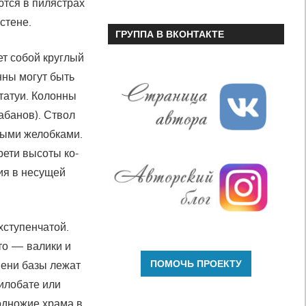
ются в пилястрах
стене.
ГРУППА В ВКОНТАКТЕ
ет собой круглый
нны могут быть
статуи. Колонны
абанов). Ствол
ными желобками.
рети высоты ко­
я в не­сущей
хступенчатой.
это — валики и
пени базы лежат
тилобате или
одножие храма в