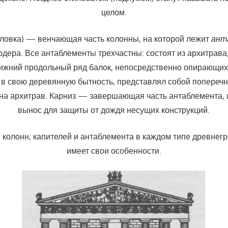
целом.
ловка) — венчающая часть колонны, на которой лежит
ан­
рдера. Все антаблементы трехчастны: состоят из архитрава,
жний продольный ряд балок, непос­редственно опирающих
, в свою деревянную быт­ность, представлял собой поперечн
на архитрав. Карниз — завершающая часть антаблемента, 
вынос для защиты от дождя несущих конструкций.
 колонн, капителей и антаблемента в каждом типе древ­нег
имеет свои особенности.