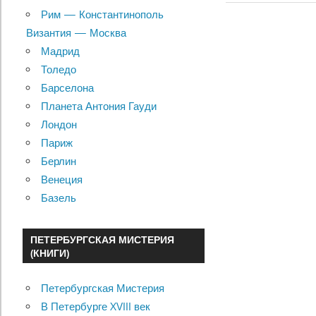
Навигац
Post:
Рим — Константинополь
по
Византия — Москва
Мадрид
записям
Толедо
Барселона
Планета Антония Гауди
Лондон
Париж
Берлин
Венеция
Базель
ПЕТЕРБУРГСКАЯ МИСТЕРИЯ
(КНИГИ)
Петербургская Мистерия
В Петербурге XVIII век