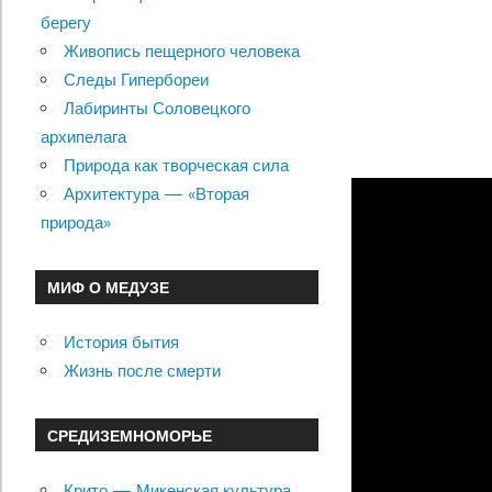
берегу
Живопись пещерного человека
Следы Гипербореи
Лабиринты Соловецкого
архипелага
Природа как творческая сила
Архитектура — «Вторая
природа»
МИФ О МЕДУЗЕ
История бытия
Жизнь после смерти
СРЕДИЗЕМНОМОРЬЕ
Крито — Микенская культура