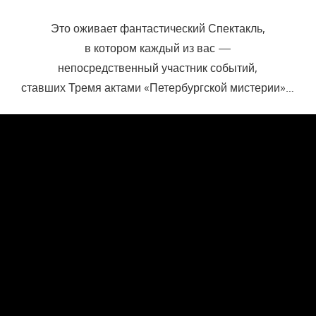
Это оживает фантастический Спектакль,
в котором каждый из вас —
непосредственный участник событий,
ставших Тремя актами «Петербургской мистерии»…