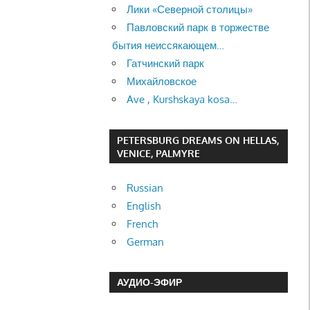
Лики «Северной столицы»
Павловский парк в торжестве
бытия неиссякающем…
Гатчинский парк
Михайловское
Ave , Kurshskaya kosa…
PETERSBURG DREAMS ON HELLAS,
VENICE, PALMYRE
Russian
English
French
German
АУДИО-ЭФИР