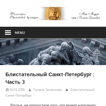
Skip
М
to
content
М
Философия
Европейской
MENU
культуры
Блистательный Санкт-Петербург :
Часть 3
16.03.2018
Галина Зеленская
Блистательный
Санкт-Петербург
Друзья, не пропустите того, что может наполнить