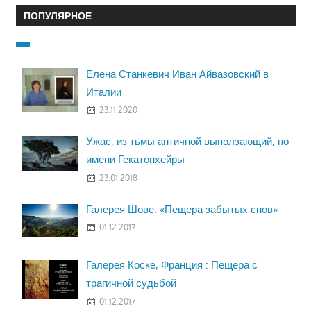
ПОПУЛЯРНОЕ
Елена Станкевич Иван Айвазовский в
Италии
23.11.2020
Ужас, из тьмы античной выползающий, по
имени Гекатонхейры
23.01.2018
Галерея Шове. «Пещера забытых снов»
01.12.2017
Галерея Коске, Франция : Пещера с
трагичной судьбой
01.12.2017