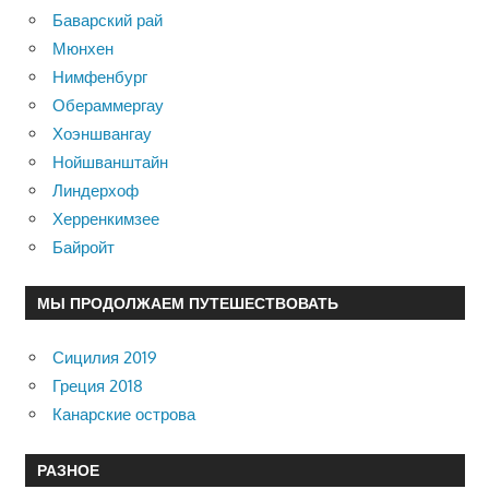
Баварский рай
Мюнхен
Нимфенбург
Обераммергау
Хоэншвангау
Нойшванштайн
Линдерхоф
Херренкимзее
Байройт
МЫ ПРОДОЛЖАЕМ ПУТЕШЕСТВОВАТЬ
Сицилия 2019
Греция 2018
Канарские острова
РАЗНОЕ