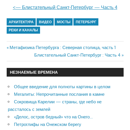
<— Блистательный Санкт-Петербург — Часть 4
АРХИТЕКТУРА
ВИДЕО
МОСТЫ
ПЕТЕРБУРГ
РЕКИ И КАНАЛЫ
Previous
Метафизика Петербурга : Северная столица, часть 1
Навигация
Post:
Next
Блистательный Санкт-Петербург : Часть 4
Post:
по
НЕЗНАЕМЫЕ ВРЕМЕНА
записям
Общее введение для полноты картины в целом
Мегалиты: Непрочитанные послания в камне
Сокровища Карелии — страны, где небо не
рассталось с землей
«Делос, остров бедный» что на Онего…
Петроглифы на Онежском берегу