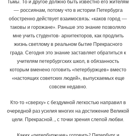
Тьмы. То и дру­гое должно быть известно его жителям
— россиянам, потому что в исто­рии Петербурга
обостренно действует взаимосвязь: «каков город —
тако­вы и горожане». Раньше это знание позволяло
мне учить студентов- архитекторов, как продлить
жизнь светлому в реальном бытие Прекрас­ного
града. Сегодня это знание заставляет обратиться к
учителям пе­тербургских школ, в обязанность
которым вменено готовить «петербурж­цев» вместо
«настоящих советских людей», выпускаемых еще
совсем недавно.
Кто-то «сверху» с бездумной легкостью направил в
очередной раз усилия многих на достижение Великой
цели. Прекрасной.., с точки зре­ния слепой любви.
Каких «петербуржцев» готовить? Петербург и