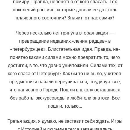
помиру. Прав­да, непонятно от кого спасать. Тех
поколений россиян, которые довели ее до столь
плачевного состояния? Значит, от нас самих?
Через несколько лет грянула вторая акция —
превращение недав­них «ленинградцев» в
«петербуржцев». Блистательная идея. Правда, не­
понятно какими силами можно превратить то, чего
достигли, в то, что давно уничтожили. Силами тех, от
кого спасают Петербург? Как бы то ни было, учителя-
предметники начали переучиваться, штудируя .все,
что написано о Городе Пошли в школу оставшиеся
без работы экскур­соводы и любители-знатоки. Все
пошли, только…
Третья акция, я думаю, не заставит себя ждать. Игры
с Историей и людьми всегда заканчивались