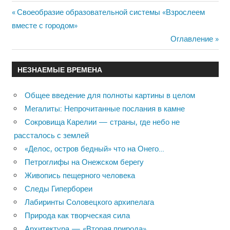
Previous
Своеобразие образовательной системы «Взрослеем
Навигация
вместе с городом»
Post:
Next
Оглавление
по
Post:
записям
НЕЗНАЕМЫЕ ВРЕМЕНА
Общее введение для полноты картины в целом
Мегалиты: Непрочитанные послания в камне
Сокровища Карелии — страны, где небо не
рассталось с землей
«Делос, остров бедный» что на Онего…
Петроглифы на Онежском берегу
Живопись пещерного человека
Следы Гипербореи
Лабиринты Соловецкого архипелага
Природа как творческая сила
Архитектура — «Вторая природа»