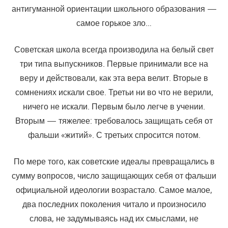
антигуманной ориентации школьного образо­вания —
самое горькое зло…
Советская школа всегда производила на белый свет
три типа вы­пускников. Первые принимали все на
веру и действовали, как эта вера велит. Вторые в
сомнениях искали свое. Третьи ни во что не верили,
ничего не искали. Первым было легче в учении.
Вторым — тяжелее: тре­бовалось защищать себя от
фальши «житий». С третьих спросится по­том.
По мере того, как советские идеалы превращались в
сумму во­просов, число защищающих себя от фальши
официальной идеологии возрастало. Самое малое,
два последних поколения читало и произно­сило
слова, не задумываясь над их смыслами, не