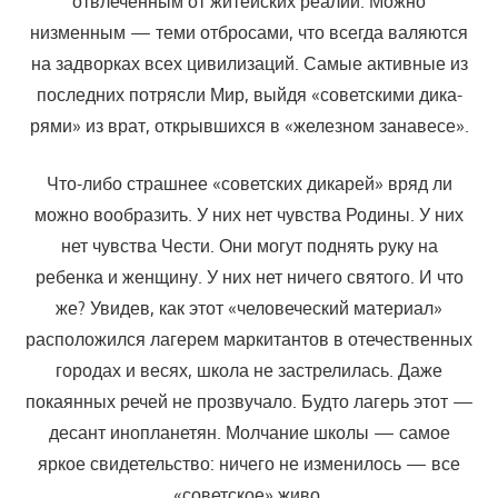
отвлеченным от житейских реалий. Можно
низменным — теми отбросами, что всегда валяются
на задворках всех цивилизаций. Самые активные из
последних потрясли Мир, выйдя «советскими дика­
рями» из врат, открывшихся в «железном занавесе».
Что-либо страшнее «советских дикарей» вряд ли
можно вообра­зить. У них нет чувства Родины. У них
нет чувства Чести. Они могут поднять руку на
ребенка и женщину. У них нет ничего святого. И что
же? Увидев, как этот «человеческий материал»
расположился лагерем мар­китантов в отечественных
городах и весях, школа не застрелилась. Да­же
покаянных речей не прозвучало. Будто лагерь этот —
десант инопла­нетян. Молчание школы — самое
яркое свидетельство: ничего не изме­нилось — все
«советское» живо.