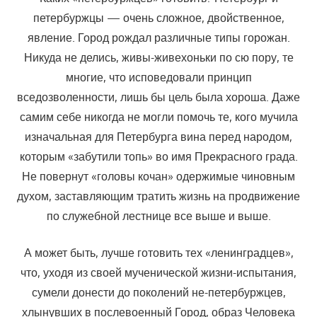
петербуржцы — очень сложное, двойственное,
явление. Город рождал различные типы горо­жан.
Никуда не делись, живы-живехоньки по сю пору, те
многие, что исповедовали принцип
вседозволенности, лишь бы цель была хороша. Даже
самим себе никогда не могли помочь те, кого мучила
изначальная для Петербурга вина перед народом,
которым «забутили топь» во имя Прекрасного града.
Не повернут «головы кочан» одержимые чиновным
духом, заставляющим тратить жизнь на продвижение
по служебной лест­нице все выше и выше.
А может быть, лучше готовить тех «ленинградцев»,
что, уходя из своей мученической жизни-испытания,
сумели донести до поколений не-петербуржцев,
хлынувших в послевоенный Город, образ Человека