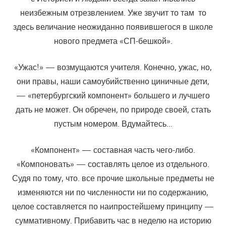
неизбежным отрезвлением. Уже зву­чит то там то
здесь величание неожиданно появившегося в школе
но­вого предмета «СП-бешкой».
«Ужас!» — возмущаются учителя. Конечно, ужас, но,
они правы, на­ши самоубийственно циничные дети,
— «петербургский компонент» боль­шего и лучшего
дать не может. Он обречен, по природе своей, стать
пустым номером. Вдумайтесь…
«Компонент» — составная часть чего-либо.
«Компоновать» — состав­лять целое из отдельного.
Судя по тому, что. все прочие школьные пред­меты не
изменяются ни по численности ни по содержанию,
целое со­ставляется по наипростейшему принципу —
суммативному. Прибавить час в неделю на историю