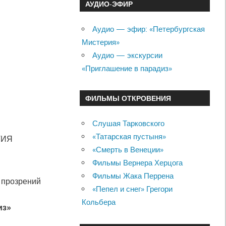
АУДИО-ЭФИР
Аудио — эфир: «Петербургская
Мистерия»
Аудио — экскурсии
«Приглашение в парадиз»
ФИЛЬМЫ ОТКРОВЕНИЯ
Слушая Тарковского
«Татарская пустыня»
ТИЯ
«Смерть в Венеции»
Фильмы Вернера Херцога
Фильмы Жака Перрена
 прозрений
«Пепел и снег» Грегори
Кольбера
из»