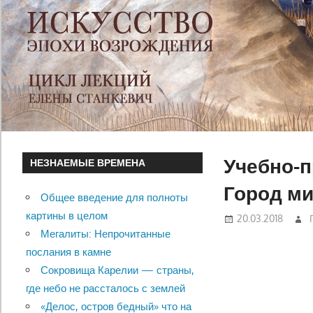
Учебно-п
НЕЗНАЕМЫЕ ВРЕМЕНА
Город м
Общее введение для полноты
картины в целом
20.03.2018
Мегалиты: Непрочитанные
послания в камне
Сокровища Карелии — страны,
где небо не рассталось с землей
«Делос, остров бедный» что на