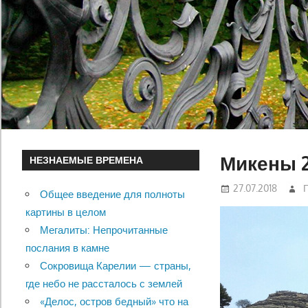
Микены 2
НЕЗНАЕМЫЕ ВРЕМЕНА
27.07.2018
Общее введение для полноты
картины в целом
Мегалиты: Непрочитанные
послания в камне
Сокровища Карелии — страны,
где небо не рассталось с землей
«Делос, остров бедный» что на