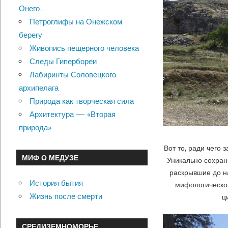
Онего…
Петроглифы на Онежском
берегу
Живопись пещерного человека
Следы Гипербореи
Лабиринты Соловецкого
архипелага
Природа как творческая сила
Архитектура — «Вторая
природа»
Вот то, ради чего
МИФ О МЕДУЗЕ
Уникально сохран
раскрывшие до н
История бытия
мифологическом
Жизнь после смерти
ц
СРЕДИЗЕМНОМОРЬЕ