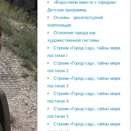
«Взрослеем вместе с городом»
Детская программа
Основы архитектурной
композиции
Освоение города как
художественной системы
Строим «Город-сад», тайны мира
постигая 1
Строим «Город-сад», тайны мира
постигая 2
Строим «Город-сад», тайны мира
постигая 3
Строим «Город-сад», тайны мира
постигая 4
Строим «Город-сад», тайны мира
постигая 5
Строим «Город-сад», тайны мира