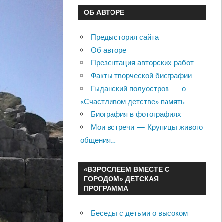
ОБ АВТОРЕ
Предыстория сайта
Об авторе
Презентация авторских работ
Факты творческой биографии
Гыданский полуостров — о
«Счастливом детстве» память
Биография в фотографиях
Мои встречи — Крупицы живого
общения…
«ВЗРОСЛЕЕМ ВМЕСТЕ С
ГОРОДОМ» ДЕТСКАЯ
ПРОГРАММА
Беседы с детьми о высоком