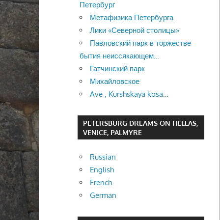
Петербург
Метафизика Петербурга
Лики «Северной столицы»
Павловский парк в торжестве
бытия неиссякающем…
Гатчинский парк
Михайловское
Ave , Kurshskaya kosa…
PETERSBURG DREAMS ON HELLAS,
VENICE, PALMYRE
Russian
English
French
German