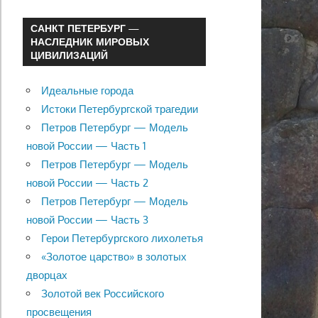
САНКТ ПЕТЕРБУРГ —
НАСЛЕДНИК МИРОВЫХ
ЦИВИЛИЗАЦИЙ
Идеальные города
Истоки Петербургской трагедии
Петров Петербург — Модель
новой России — Часть 1
Петров Петербург — Модель
новой России — Часть 2
Петров Петербург — Модель
новой России — Часть 3
Герои Петербургского лихолетья
«Золотое царство» в золотых
дворцах
Золотой век Российского
просвещения