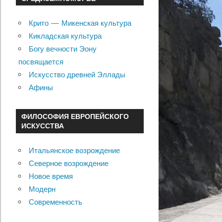
Крито — Микенская культура
Кикладская культура
Богу вечности Эону
посвящается
Искусство древней Эллады
Афины
ФИЛОСОФИЯ ЕВРОПЕЙСКОГО
ИСКУССТВА
Итальянское возрождение
Северное возрождение
Новое время
Модерн
Современность