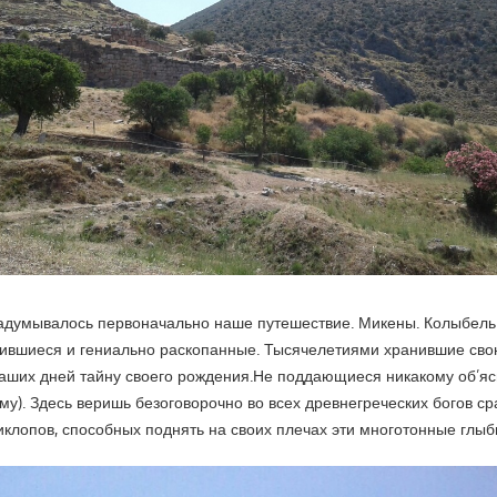
 задумывалось первоначально наше путешествие. Микены. Колыбель
ившиеся и гениально раскопанные. Тысячелетиями хранившие сво
аших дней тайну своего рождения.Не поддающиеся никакому об’яс
у). Здесь веришь безоговорочно во всех древнегреческих богов сраз
иклопов, способных поднять на своих плечах эти многотонные глыб