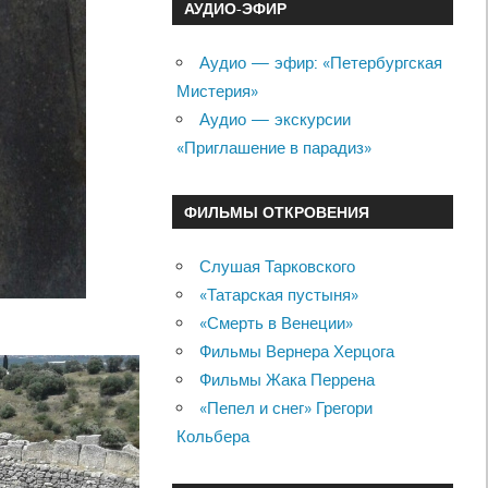
АУДИО-ЭФИР
Аудио — эфир: «Петербургская
Мистерия»
Аудио — экскурсии
«Приглашение в парадиз»
ФИЛЬМЫ ОТКРОВЕНИЯ
Слушая Тарковского
«Татарская пустыня»
«Смерть в Венеции»
Фильмы Вернера Херцога
Фильмы Жака Перрена
«Пепел и снег» Грегори
Кольбера