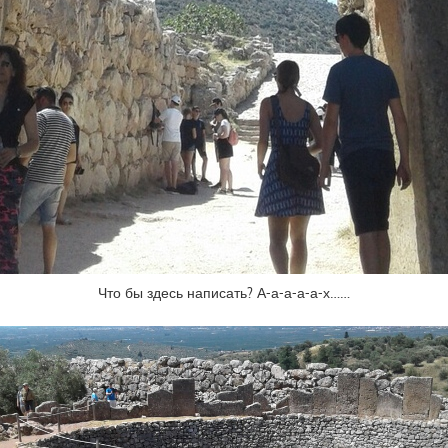
Что бы здесь написать? А-а-а-а-а-х……