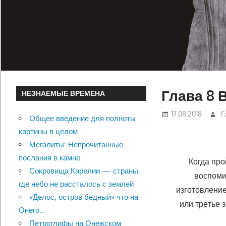
Глава 8 
НЕЗНАЕМЫЕ ВРЕМЕНА
17.08.2018
Г
Общее введение для полноты
картины в целом
Мегалиты: Непрочитанные
послания в камне
Когда про
Сокровища Карелии — страны,
воспоми
где небо не рассталось с землей
изготовление
«Делос, остров бедный» что на
или тре­тье
Онего…
Петроглифы на Онежском