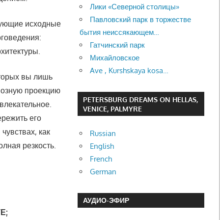
Лики «Северной столицы»
Павловский парк в торжестве
вующие исходные
бытия неиссякающем…
рговедения:
Гатчинский парк
рхитектуры.
Михайловское
Ave , Kurshskaya kosa…
торых вы лишь
диозную проекцию
PETERSBURG DREAMS ON HELLAS,
ивлекательное.
VENICE, PALMYRE
ережить его
 чувствах, как
Russian
лная резкость.
English
French
German
АУДИО-ЭФИР
Е;