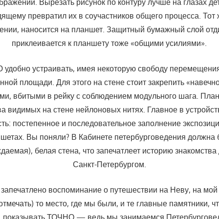
браже­нии. Вырезать рисунок по контуру лучше на глазах дет
дящему превратил их в соучастников общего процесса. Тот ж
нии, наносится на планшет. За­щитный бумажный слой отд
приклеивается к планше­ту тоже «общими усилиями».
обно устраивать, имея некоторую свободу пе­ремещени
ной площади. Для этого на стене стоит закрепить «навеч
ами, вби­тыми в рейку с соблюдением модульного шага. Пла
ва видимых на стене нейлоновых нитях. Главное в ус­тройс
ть: постепенное и последова­тельное заполнение экспози
ншетах. Вы поняли? В Кабинете петербурговедения должна 
даемая), белая стена, что запечатлеет историю знакомства
Санкт-Петербургом.
 запечатлено воспоминание о путешествии на Неву, на мой
отмечать) то место, где мы были, и те главные памятники, ч
, показывать ТОЧНО — ведь мы занимаемся Петербургове