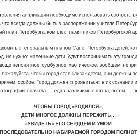
готовления аппликации необходимо использовать соответст
 что всегда должны быть в рас­поряжении учителя Петербу
й план Петербур­га; комплект памятников Петербургской а
акомить с генеральным планом Санкт-Петербурга детей, ко
од, не нужно: маленькие дети будут воспринимать эту гран
гающе ­непонятное, сумбурное, хаотическое, вообщем, непр
 пожалуйста, чтобы город стал близок детям, они должны п
ричем, особое. Город должен «проявиться» в их сознании и
отографии: сначала — едва различимые пятна, потом — по
ЧТОБЫ ГОРОД «РОДИЛСЯ»,
ДЕТИ МНОГОЕ ДОЛЖНЫ ПЕРЕЖИТЬ…
«УВИДЕТЬ» ЕГО СЕРДЦЕМ И УМОМ
 ПОСЛЕДОВАТЕЛЬНО НАБИРАЕМОЙ ГОРОДОМ ПОЛНОТ