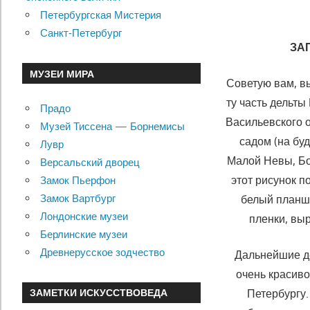
Петербургская Мистерия
Санкт-Петербург
ЗА
МУЗЕИ МИРА
Советую вам, в
ту часть дельты
Прадо
Васильевского о
Музей Тиссена — Борнемисы
садом (на буд
Лувр
Малой Невы, Бол
Версальский дворец
этот рисунок п
Замок Пьерфон
Замок Вартбург
белый планше
Лондонские музеи
пленки, вы
Берлинские музеи
Древнерусское зодчество
Дальнейшие де
очень красиво
Петербургу.
ЗАМЕТКИ ИСКУССТВОВЕДА