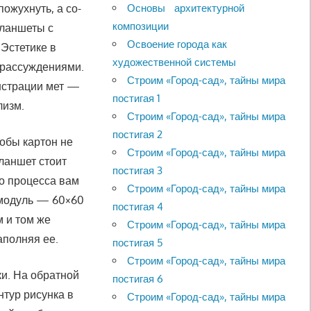
Основы архитектурной
пожухнуть, а со­
композиции
планшеты с
Освоение города как
 Эстетике в
художественной системы
 рассуждениями.
Строим «Город-сад», тайны мира
нстрации мет —
постигая 1
лизм.
Строим «Город-сад», тайны мира
постигая 2
обы картон не
Строим «Город-сад», тайны мира
планшет стоит
постигая 3
го процесса вам
Строим «Город-сад», тайны мира
 модуль — 60×60
постигая 4
м и том же
Строим «Город-сад», тайны мира
аполняя ее.
постигая 5
Строим «Город-сад», тайны мира
и. На обратной
постигая 6
нтур рисунка в
Строим «Город-сад», тайны мира