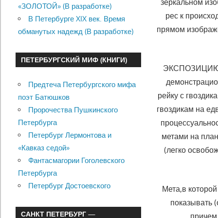
зеркальном изо
«ЗОЛОТОЙ» (В разработке)
рес к происхо
В Петербурге XIX век. Время
прямом изображе
обманутых надежд (В разработке)
ПЕТЕРБУРГСКИЙ МИФ (КНИГИ)
ЭКСПОЗИЦИЮ уд
демонстрацион
Предтеча Петербургского мифа
рейку с гвоздик
поэт Батюшков
гвоздикам на ед
Пророчества Пушкинского
Петербурга
процессуальнос
Петербург Лермонтова и
метами на пла
«Кавказ седой»
(легко освобож
Фантасмагории Гоголевского
Петербурга
Петербург Достоевского
Мета,в которой
показывать (
САНКТ ПЕТЕРБУРГ —
причем