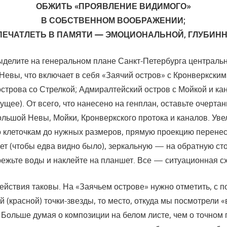
ОБЖИТЬ «ПРОЯВЛЕНИЕ ВИДИМОГО»
В СОБСТВЕННОМ ВООБРАЖЕНИИ;
ПЕЧАТЛЕТЬ В ПАМЯТИ — ЭМОЦИОНАЛЬНОЙ, ГЛУБИНН
ыделите на генеральном плане Санкт-Петербурга центральн
 Невы, что включает в себя «Заячий остров» с Кронверкским
стро­ва со Стрелкой; Адмиралтейский остров с Мойкой и ка
ущее). От всего, что нанесено на генплан, оставьте очерта
ьшой Невы, Мойки, Кронверк­ского протока и каналов. Увел
о клеточ­кам до нужных размеров, прямую проекцию перенес
т (чтобы едва видно было), зеркальную — на обратную ст
режьте воды и наклейте на планшет. Все — ситуационная сх
йствия таковы. На «Заячьем острове» нужно отме­тить, с 
й (красной) точки-звезды, то мес­то, откуда мы посмотрели «
 Больше думая о композиции на белом листе, чем о точном