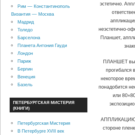
эстетично. Аппл
Рим — Константинополь
ответстве
Византия — Москва
аппликация
Мадрид
неэстетично-оф
Толедо
Планшет, аппл
Барселона
Планета Антония Гауди
зна­
Лондон
Париж
ПЛАНШЕТ выпо
Берлин
прогибался в
Венеция
некоторое врем
Базель
понадобится не
или 80×80
ПЕТЕРБУРГСКАЯ МИСТЕРИЯ
экспозицио
(КНИГИ)
АППЛИКАЦИЮ лу
Петербургская Мистерия
стороне пленк
В Петербурге XVIII век