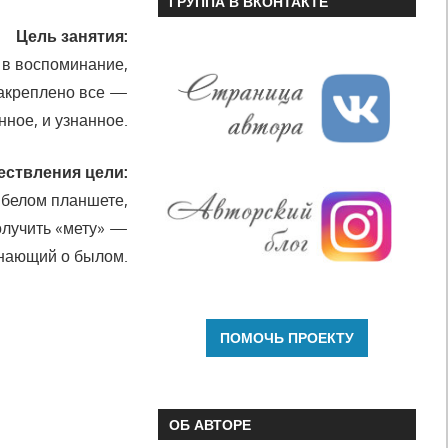
ГРУППА В ВКОНТАКТЕ
Цель занятия:
 в воспоминание,
закреплено все —
нное, и узнанное.
ествления цели:
 белом планшете,
олучить «мету» —
инающий о былом.
ОБ АВТОРЕ