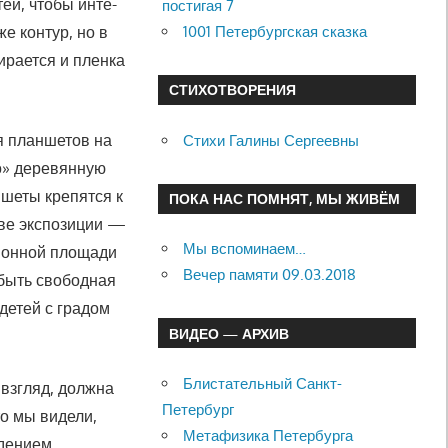
ей, чтобы инте­
постигая 7
1001 Петербургская сказка
е контур, но в
ирается и пленка
СТИХОТВОРЕНИЯ
я планшетов на
Стихи Галины Сергеевны
но» деревянную
ншеты крепятся к
ПОКА НАС ПОМНЯТ, МЫ ЖИВЁМ
тве экспозиции —
Мы вспоминаем…
ционной площади
Вечер памяти 09.03.2018
быть свободная
 детей с градом
ВИДЕО — АРХИВ
Блистательный Санкт-
 взгляд, должна
Петербург
то мы видели,
Метафизика Петербурга
дением.