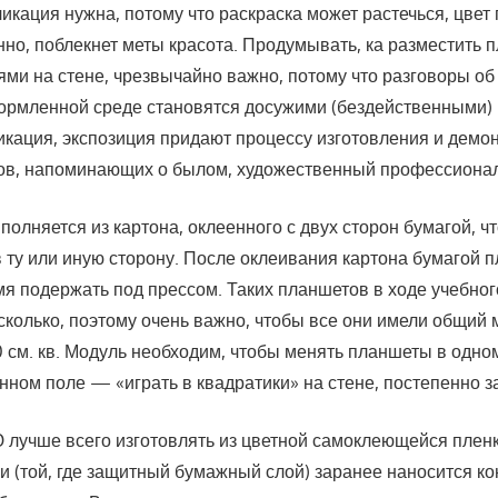
икация нужна, потому что раскраска может растечься, цвет 
нно, поблекнет меты красота. Продумывать, ка разместить 
ми на стене, чрезвычайно важно, потому что разговоры об
ормленной среде становятся досужими (бездейственными)
икация, экспозиция придают процессу изготовления и демо
ков, напоминающих о былом, художественный профессиона
лняется из картона, оклеенного с двух сторон бумагой, чт
 ту или иную сторону. После оклеивания картона бумагой 
я подер­жать под прессом. Таких планшетов в ходе учебно
сколько, поэтому очень важно, чтобы все они имели общий
 см. кв. Модуль необходим, чтобы менять планшеты в одно
нном поле — «играть в квадратики» на стене, постепенно з
чше всего изготовлять из цветной самоклею­щейся пленк
и (той, где защитный бумаж­ный слой) заранее наносится ко