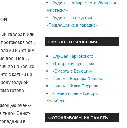
Аудио — эфир: «Петербургская
Мистерия»
Аудио — экскурсии
ОЙ.
«Приглашение в парадиз»
ый квадрат, или
ФИЛЬМЫ ОТКРОВЕНИЯ
 протоком; часть
налами и Лет­ним
Слушая Тарковского
ния вод: Невы,
«Татарская пустыня»
ичьте на кальке
«Смерть в Венеции»
ите с кальки на
Фильмы Вернера Херцога
орону голубой
Фильмы Жака Перрена
ема готова.
«Пепел и снег» Грегори
Кольбера
помощью очень-
в лицо» Санкт-
ФОТОАЛЬБОМЫ НА ПАМЯТЬ
 попадании в