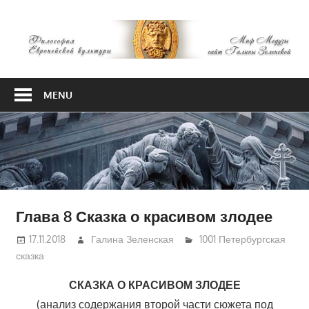
Skip
М
to
content
М
Философия
Европейской
MENU
культуры
Глава 8 Сказка о красивом злодее
17.11.2018
Галина Зеленская
1001 Петербургская
сказка
СКАЗКА О КРАСИВОМ ЗЛОДЕЕ
(анализ содержания второй части сюжета под