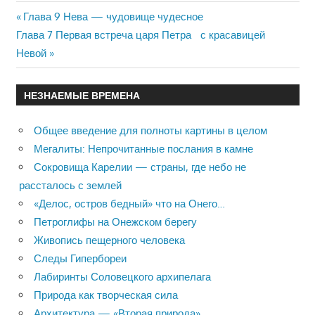
Previous
Глава 9 Нева — чудовище чудесное
Навигация
Next
Глава 7 Первая встреча царя Петра с красавицей
Post:
Post:
Невой
по
записям
НЕЗНАЕМЫЕ ВРЕМЕНА
Общее введение для полноты картины в целом
Мегалиты: Непрочитанные послания в камне
Сокровища Карелии — страны, где небо не
рассталось с землей
«Делос, остров бедный» что на Онего…
Петроглифы на Онежском берегу
Живопись пещерного человека
Следы Гипербореи
Лабиринты Соловецкого архипелага
Природа как творческая сила
Архитектура — «Вторая природа»