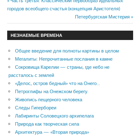
Previous
Часть третья: Классический первообраз идеальных
Навигация
городов всеобщего счастья (концепция Аристотеля)
Post:
Next
Петербургская Мистерия
по
Post:
записям
НЕЗНАЕМЫЕ ВРЕМЕНА
Общее введение для полноты картины в целом
Мегалиты: Непрочитанные послания в камне
Сокровища Карелии — страны, где небо не
рассталось с землей
«Делос, остров бедный» что на Онего…
Петроглифы на Онежском берегу
Живопись пещерного человека
Следы Гипербореи
Лабиринты Соловецкого архипелага
Природа как творческая сила
Архитектура — «Вторая природа»