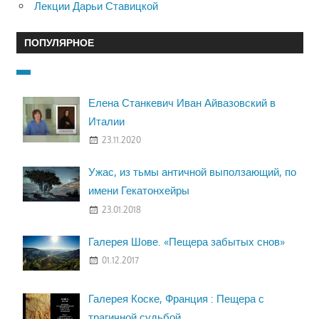
Лекции Дарьи Ставицкой
ПОПУЛЯРНОЕ
Елена Станкевич Иван Айвазовский в
Италии
23.11.2020
Ужас, из тьмы античной выползающий, по
имени Гекатонхейры
23.01.2018
Галерея Шове. «Пещера забытых снов»
01.12.2017
Галерея Коске, Франция : Пещера с
трагичной судьбой