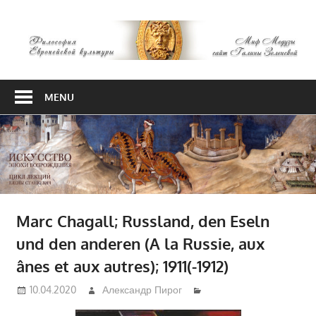
Skip
М
to
content
М
Философия
Европейской
MENU
культуры
Marc Chagall; Russland, den Eseln
und den anderen (A la Russie, aux
ânes et aux autres); 1911(-1912)
10.04.2020
Александр Пирог