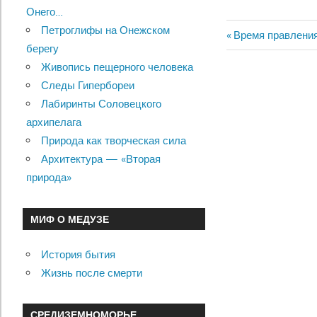
Онего…
Петроглифы на Онежском
Previous
Время правления
Навигац
берегу
Post:
Живопись пещерного человека
по
Следы Гипербореи
записям
Лабиринты Соловецкого
архипелага
Природа как творческая сила
Архитектура — «Вторая
природа»
МИФ О МЕДУЗЕ
История бытия
Жизнь после смерти
СРЕДИЗЕМНОМОРЬЕ