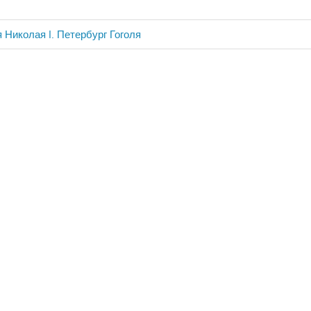
 Николая I. Петербург Гоголя
ия