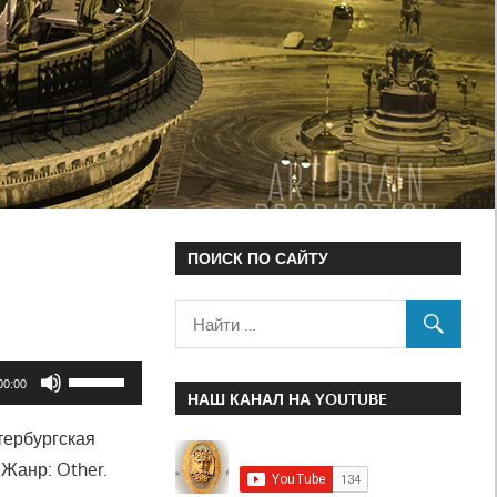
ПОИСК ПО САЙТУ
Используйте
00:00
НАШ КАНАЛ НА YOUTUBE
клавиши
тербургская
вверх/
 Жанр: Other.
вниз,