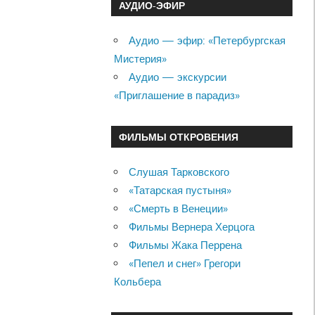
АУДИО-ЭФИР
Аудио — эфир: «Петербургская
Мистерия»
Аудио — экскурсии
«Приглашение в парадиз»
ФИЛЬМЫ ОТКРОВЕНИЯ
Слушая Тарковского
«Татарская пустыня»
«Смерть в Венеции»
Фильмы Вернера Херцога
Фильмы Жака Перрена
«Пепел и снег» Грегори
Кольбера