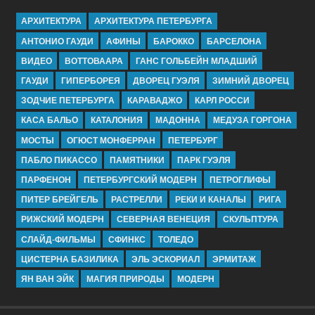
АРХИТЕКТУРА
АРХИТЕКТУРА ПЕТЕРБУРГА
АНТОНИО ГАУДИ
АФИНЫ
БАРОККО
БАРСЕЛОНА
ВИДЕО
ВОТТОВААРА
ГАНС ГОЛЬБЕЙН МЛАДШИЙ
ГАУДИ
ГИПЕРБОРЕЯ
ДВОРЕЦ ГУЭЛЯ
ЗИМНИЙ ДВОРЕЦ
ЗОДЧИЕ ПЕТЕРБУРГА
КАРАВАДЖО
КАРЛ РОССИ
КАСА БАЛЬО
КАТАЛОНИЯ
МАДОННА
МЕДУЗА ГОРГОНА
МОСТЫ
ОГЮСТ МОНФЕРРАН
ПЕТЕРБУРГ
ПАБЛО ПИКАССО
ПАМЯТНИКИ
ПАРК ГУЭЛЯ
ПАРФЕНОН
ПЕТЕРБУРГСКИЙ МОДЕРН
ПЕТРОГЛИФЫ
ПИТЕР БРЕЙГЕЛЬ
РАСТРЕЛЛИ
РЕКИ И КАНАЛЫ
РИГА
РИЖСКИЙ МОДЕРН
СЕВЕРНАЯ ВЕНЕЦИЯ
СКУЛЬПТУРА
СЛАЙД-ФИЛЬМЫ
СФИНКС
ТОЛЕДО
ЦИСТЕРНА БАЗИЛИКА
ЭЛЬ ЭСКОРИАЛ
ЭРМИТАЖ
ЯН ВАН ЭЙК
МАГИЯ ПРИРОДЫ
МОДЕРН