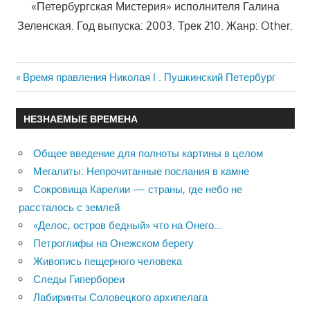
«Петербургская Мистерия» исполнителя Галина
Зеленская. Год выпуска: 2003. Трек 210. Жанр: Other.
Previous
Время правления Николая I . Пушкинский Петербург
Навигация
Post:
по
НЕЗНАЕМЫЕ ВРЕМЕНА
записям
Общее введение для полноты картины в целом
Мегалиты: Непрочитанные послания в камне
Сокровища Карелии — страны, где небо не
рассталось с землей
«Делос, остров бедный» что на Онего…
Петроглифы на Онежском берегу
Живопись пещерного человека
Следы Гипербореи
Лабиринты Соловецкого архипелага