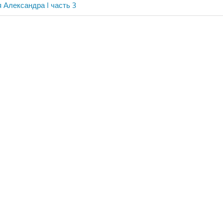
 Александра I часть 3
ия