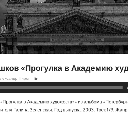
шков «Прогулка в Академию ху
лександр Пирог
«Прогулка в Академию художеств»» из альбома «Петербур
ителя Галина Зеленская. Год выпуска: 2003. Трек 179. Жанр: