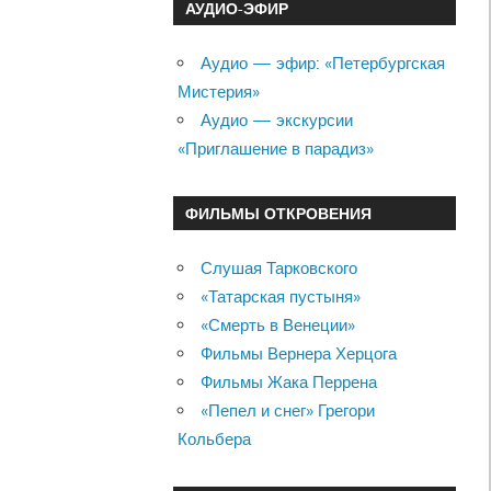
АУДИО-ЭФИР
Аудио — эфир: «Петербургская
Мистерия»
Аудио — экскурсии
«Приглашение в парадиз»
ФИЛЬМЫ ОТКРОВЕНИЯ
Слушая Тарковского
«Татарская пустыня»
«Смерть в Венеции»
Фильмы Вернера Херцога
Фильмы Жака Перрена
«Пепел и снег» Грегори
Кольбера