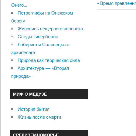
Previous
Время правления
Онего…
Навигац
Post:
Петроглифы на Онежском
по
берегу
Живопись пещерного человека
записям
Следы Гипербореи
Лабиринты Соловецкого
архипелага
Природа как творческая сила
Архитектура — «Вторая
природа»
МИФ О МЕДУЗЕ
История бытия
Жизнь после смерти
СРЕДИЗЕМНОМОРЬЕ