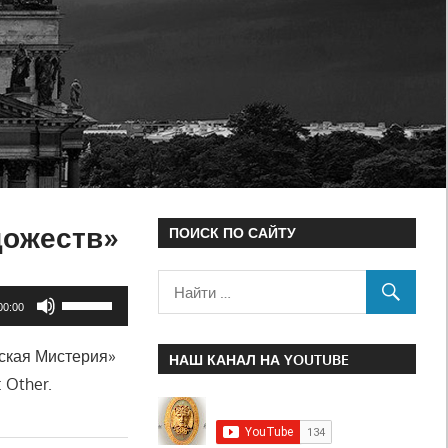
дожеств»
ПОИСК ПО САЙТУ
Используйте
00:00
клавиши
гская Мистерия»
вверх/
НАШ КАНАЛ НА YOUTUBE
 Other.
вниз,
чтобы
увеличить