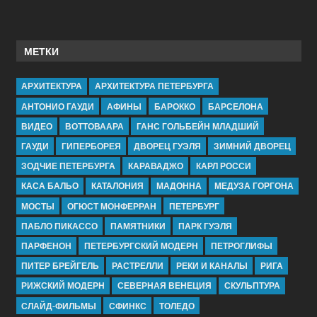
МЕТКИ
АРХИТЕКТУРА
АРХИТЕКТУРА ПЕТЕРБУРГА
АНТОНИО ГАУДИ
АФИНЫ
БАРОККО
БАРСЕЛОНА
ВИДЕО
ВОТТОВААРА
ГАНС ГОЛЬБЕЙН МЛАДШИЙ
ГАУДИ
ГИПЕРБОРЕЯ
ДВОРЕЦ ГУЭЛЯ
ЗИМНИЙ ДВОРЕЦ
ЗОДЧИЕ ПЕТЕРБУРГА
КАРАВАДЖО
КАРЛ РОССИ
КАСА БАЛЬО
КАТАЛОНИЯ
МАДОННА
МЕДУЗА ГОРГОНА
МОСТЫ
ОГЮСТ МОНФЕРРАН
ПЕТЕРБУРГ
ПАБЛО ПИКАССО
ПАМЯТНИКИ
ПАРК ГУЭЛЯ
ПАРФЕНОН
ПЕТЕРБУРГСКИЙ МОДЕРН
ПЕТРОГЛИФЫ
ПИТЕР БРЕЙГЕЛЬ
РАСТРЕЛЛИ
РЕКИ И КАНАЛЫ
РИГА
РИЖСКИЙ МОДЕРН
СЕВЕРНАЯ ВЕНЕЦИЯ
СКУЛЬПТУРА
СЛАЙД-ФИЛЬМЫ
СФИНКС
ТОЛЕДО