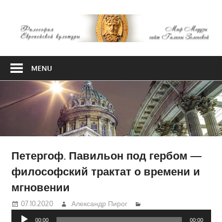
Skip
М
to
content
М
Философия
Европейской
MENU
культуры
Петергоф. Павильон под гербом —
философский трактат о времени и
мгновении
07.10.2020
Александр Пирог
Аудиоплеер
00:00
00:00