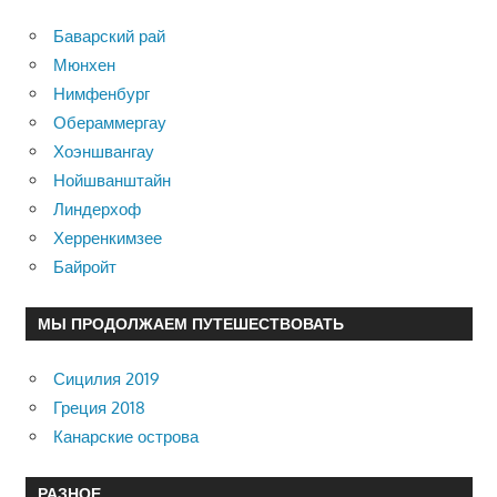
Баварский рай
Мюнхен
Нимфенбург
Обераммергау
Хоэншвангау
Нойшванштайн
Линдерхоф
Херренкимзее
Байройт
МЫ ПРОДОЛЖАЕМ ПУТЕШЕСТВОВАТЬ
Сицилия 2019
Греция 2018
Канарские острова
РАЗНОЕ