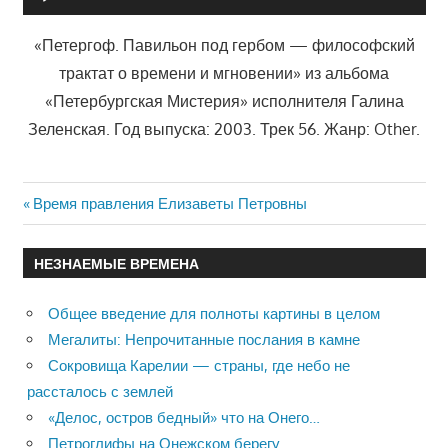
«Петергоф. Павильон под гербом — философский
трактат о времени и мгновении» из альбома
«Петербургская Мистерия» исполнителя Галина
Зеленская. Год выпуска: 2003. Трек 56. Жанр: Other.
Previous
Время правления Елизаветы Петровны
Навигация
Post:
по
НЕЗНАЕМЫЕ ВРЕМЕНА
записям
Общее введение для полноты картины в целом
Мегалиты: Непрочитанные послания в камне
Сокровища Карелии — страны, где небо не
рассталось с землей
«Делос, остров бедный» что на Онего…
Петроглифы на Онежском берегу