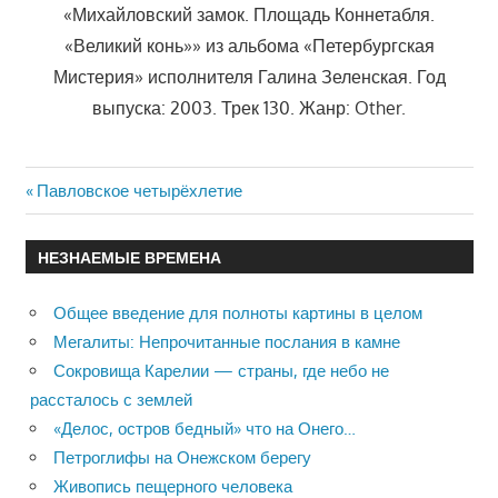
«Михайловский замок. Площадь Коннетабля.
«Великий конь»» из альбома «Петербургская
Мистерия» исполнителя Галина Зеленская. Год
выпуска: 2003. Трек 130. Жанр: Other.
Previous
Павловское четырёхлетие
Навигация
Post:
по
НЕЗНАЕМЫЕ ВРЕМЕНА
записям
Общее введение для полноты картины в целом
Мегалиты: Непрочитанные послания в камне
Сокровища Карелии — страны, где небо не
рассталось с землей
«Делос, остров бедный» что на Онего…
Петроглифы на Онежском берегу
Живопись пещерного человека