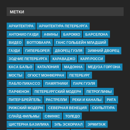
МЕТКИ
АРХИТЕКТУРА
АРХИТЕКТУРА ПЕТЕРБУРГА
АНТОНИО ГАУДИ
АФИНЫ
БАРОККО
БАРСЕЛОНА
ВИДЕО
ВОТТОВААРА
ГАНС ГОЛЬБЕЙН МЛАДШИЙ
ГАУДИ
ГИПЕРБОРЕЯ
ДВОРЕЦ ГУЭЛЯ
ЗИМНИЙ ДВОРЕЦ
ЗОДЧИЕ ПЕТЕРБУРГА
КАРАВАДЖО
КАРЛ РОССИ
КАСА БАЛЬО
КАТАЛОНИЯ
МАДОННА
МЕДУЗА ГОРГОНА
МОСТЫ
ОГЮСТ МОНФЕРРАН
ПЕТЕРБУРГ
ПАБЛО ПИКАССО
ПАМЯТНИКИ
ПАРК ГУЭЛЯ
ПАРФЕНОН
ПЕТЕРБУРГСКИЙ МОДЕРН
ПЕТРОГЛИФЫ
ПИТЕР БРЕЙГЕЛЬ
РАСТРЕЛЛИ
РЕКИ И КАНАЛЫ
РИГА
РИЖСКИЙ МОДЕРН
СЕВЕРНАЯ ВЕНЕЦИЯ
СКУЛЬПТУРА
СЛАЙД-ФИЛЬМЫ
СФИНКС
ТОЛЕДО
ЦИСТЕРНА БАЗИЛИКА
ЭЛЬ ЭСКОРИАЛ
ЭРМИТАЖ