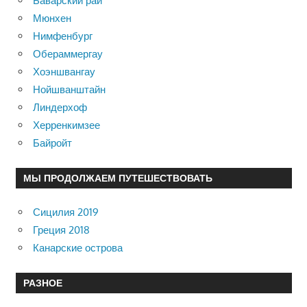
Баварский рай
Мюнхен
Нимфенбург
Обераммергау
Хоэншвангау
Нойшванштайн
Линдерхоф
Херренкимзее
Байройт
МЫ ПРОДОЛЖАЕМ ПУТЕШЕСТВОВАТЬ
Сицилия 2019
Греция 2018
Канарские острова
РАЗНОЕ