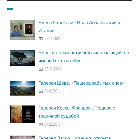
Елена Станкевич Иван Айвазовский в
Италии
23.11.2020
Ужас, из тьмы античной выползающий, по
имени Гекатонхейры
23.01.2018
Галерея Шове. «Пещера забытых снов»
01.12.2017
Галерея Коске, Франция : Пещера с
трагичной судьбой
01.12.2017
Галерея Ласко, Франция, открыта