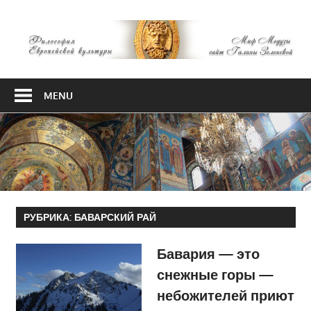
Skip
М
to
content
М
Философия
Европейской
MENU
культуры
РУБРИКА:
БАВАРСКИЙ РАЙ
Бавария — это
снежные горы —
небожителей приют