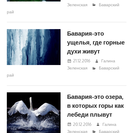
Зеленская
Баварский
рай
Бавария-это
ущелья, где горные
духи живут
21.12.2016
Галина
Зеленская
Баварский
рай
Бавария-это озера,
в которых горы как
лебеди плывут
20.12.2016
Галина
Зеленская
Баварский