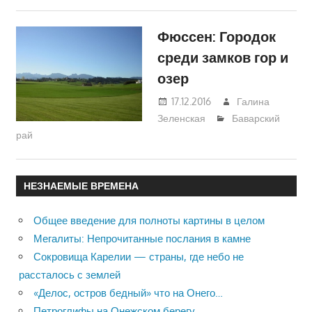
Фюссен: Городок
среди замков гор и
озер
17.12.2016
Галина
Зеленская
Баварский
рай
НЕЗНАЕМЫЕ ВРЕМЕНА
Общее введение для полноты картины в целом
Мегалиты: Непрочитанные послания в камне
Сокровища Карелии — страны, где небо не
рассталось с землей
«Делос, остров бедный» что на Онего…
Петроглифы на Онежском берегу