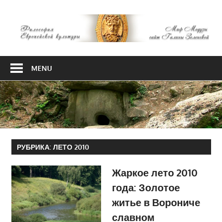
Skip
М
to
content
М
Философия
Европейской
MENU
культуры
РУБРИКА:
ЛЕТО 2010
Жаркое лето 2010
года: Золотое
житье в Ворониче
славном