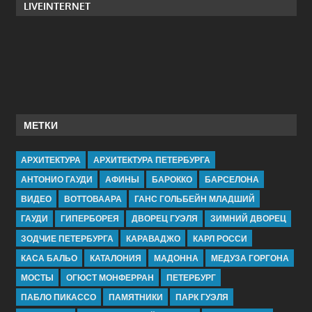
LIVEINTERNET
МЕТКИ
АРХИТЕКТУРА
АРХИТЕКТУРА ПЕТЕРБУРГА
АНТОНИО ГАУДИ
АФИНЫ
БАРОККО
БАРСЕЛОНА
ВИДЕО
ВОТТОВААРА
ГАНС ГОЛЬБЕЙН МЛАДШИЙ
ГАУДИ
ГИПЕРБОРЕЯ
ДВОРЕЦ ГУЭЛЯ
ЗИМНИЙ ДВОРЕЦ
ЗОДЧИЕ ПЕТЕРБУРГА
КАРАВАДЖО
КАРЛ РОССИ
КАСА БАЛЬО
КАТАЛОНИЯ
МАДОННА
МЕДУЗА ГОРГОНА
МОСТЫ
ОГЮСТ МОНФЕРРАН
ПЕТЕРБУРГ
ПАБЛО ПИКАССО
ПАМЯТНИКИ
ПАРК ГУЭЛЯ