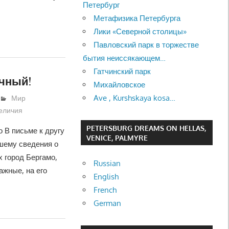
Петербург
Метафизика Петербурга
Лики «Северной столицы»
Павловский парк в торжестве
бытия неиссякающем…
Гатчинский парк
ичный!
Михайловское
Ave , Kurshskaya kosa…
Мир
величия
PETERSBURG DREAMS ON HELLAS,
о В письме к другу
VENICE, PALMYRE
шему сведения о
 город Бергамо,
Russian
ажные, на его
English
French
German