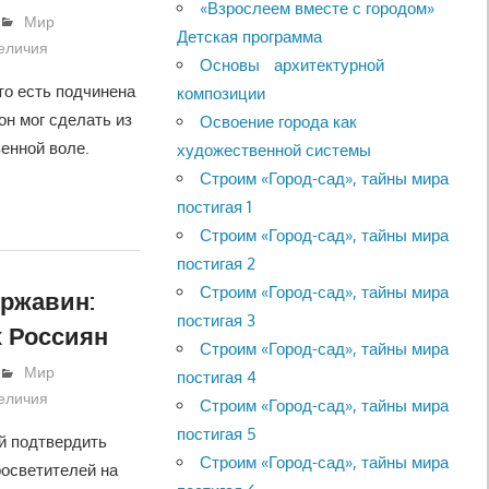
«Взрослеем вместе с городом»
Мир
Детская программа
величия
Основы архитектурной
то есть подчинена
композиции
он мог сделать из
Освоение города как
енной воле.
художественной системы
Строим «Город-сад», тайны мира
постигая 1
Строим «Город-сад», тайны мира
постигая 2
Строим «Город-сад», тайны мира
ржавин:
постигая 3
 Россиян
Строим «Город-сад», тайны мира
Мир
постигая 4
величия
Строим «Город-сад», тайны мира
постигая 5
й подтвердить
Строим «Город-сад», тайны мира
росветителей на