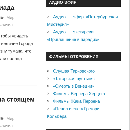
АУДИО-ЭФИР
гиада
Аудио — эфир: «Петербургская
Мир
Мистерия»
величия
Аудио — экскурсии
чтобы увидеть
«Приглашение в парадиз»
 величие Города.
зну тумана, что
ФИЛЬМЫ ОТКРОВЕНИЯ
учи солнца
Слушая Тарковского
«Татарская пустыня»
«Смерть в Венеции»
Фильмы Вернера Херцога
ча стоящем
Фильмы Жака Перрена
«Пепел и снег» Грегори
Кольбера
Мир
величия