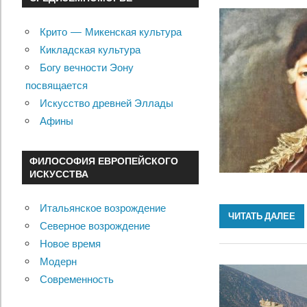
Крито — Микенская культура
Кикладская культура
Богу вечности Эону
посвящается
Искусство древней Эллады
Афины
ФИЛОСОФИЯ ЕВРОПЕЙСКОГО
ИСКУССТВА
Итальянское возрождение
ЧИТАТЬ ДАЛЕЕ
Северное возрождение
Новое время
Модерн
Современность