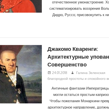
отечественное умонастроение. Хо
систематизировать воззрения Воль
Дидро, Руссо; присовокупить к н
Джакомо Кваренги:
Архитектурные упован
Совершенство
24.01.2018
Галина Зеленская
благородной простоты и спокойного 
Античные фантазии Императрицы
могли остаться простым капризо
Чтобы пожелания Монархини прев
архитектурное направление, должн