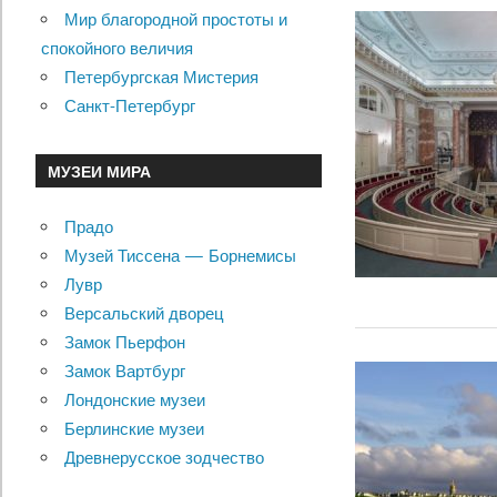
Мир благородной простоты и
спокойного величия
Петербургская Мистерия
Санкт-Петербург
МУЗЕИ МИРА
Прадо
Музей Тиссена — Борнемисы
Лувр
Версальский дворец
Замок Пьерфон
Замок Вартбург
Лондонские музеи
Берлинские музеи
Древнерусское зодчество