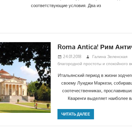
соответствующие условия. Два из
Roma Аntica! Рим Ант
24.01.2018
Галина Зеленская
благородной простоты и спокойного 
Итальянский период в жизни зодчег
своему Луиджи Маркези, собирав
соотечественниках, прославивших
Кваренги выделяет наиболее в
ЧИТАТЬ ДАЛЕЕ