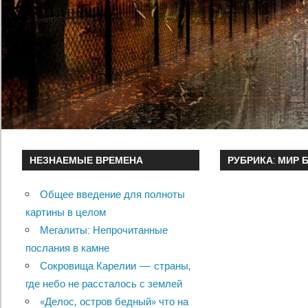
НЕЗНАЕМЫЕ ВРЕМЕНА
РУБРИКА:
МИР 
Общее введение для полноты
картины в целом
Мегалиты: Непрочитанные
послания в камне
Сокровища Карелии — страны,
где небо не рассталось с землей
«Делос, остров бедный» что на