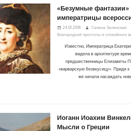
«Безумные фантазии»
императрицы всеросс
24.01.2018
Галина Зеленская
благородной простоты и спокойного 
Известно, Императрица Екатери
видела в архитектуре врем
предшественницы Елизаветы П
«варварскую безвкусицу». Придя к 
же начала насаждать нов
Иоганн Иоахим Винкел
Мысли о Греции