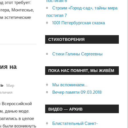
постигая 6
д этот требует:
Строим «Город-сад», тайны мира
тера, Монтескье,
постигая 7
им эстетические
1001 Петербургская сказка
СТИХОТВОРЕНИЯ
Стихи Галины Сергеевны
ия на
ПОКА НАС ПОМНЯТ, МЫ ЖИВЁМ
Мы вспоминаем…
Мир
Вечер памяти 09.03.2018
величия
 Всероссийской
ВИДЕО — АРХИВ
м, данью моде.
ратились в целое
Блистательный Санкт-
ы были возникнуть