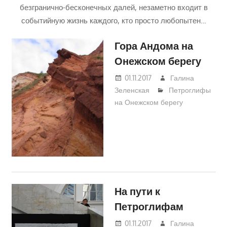
безгранично-бесконечных далей, незаметно входит в
событийную жизнь каждого, кто просто любопытен…
Гора Андома на
Онежском берегу
01.11.2017
Галина
Зеленская
Петроглифы
на Онежском берегу
На пути к
Петроглифам
01.11.2017
Галина