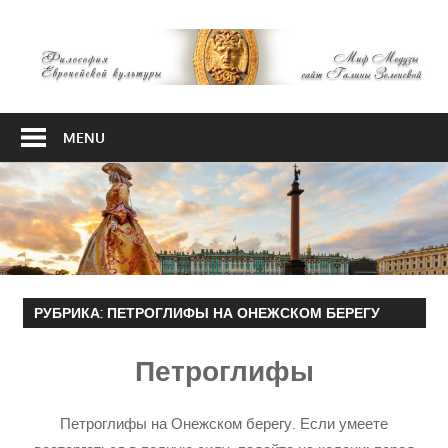
Skip
М
to
content
М
Философия
Европейской
MENU
культуры
РУБРИКА:
ПЕТРОГЛИФЫ НА ОНЕЖСКОМ БЕРЕГУ
Петроглифы
Петроглифы на Онежском берегу. Если умеете