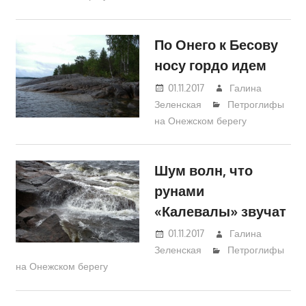
По Онего к Бесову
носу гордо идем
01.11.2017
Галина
Зеленская
Петроглифы
на Онежском берегу
Шум волн, что
рунами
«Калевалы» звучат
01.11.2017
Галина
Зеленская
Петроглифы
на Онежском берегу