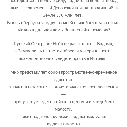
восторгаться в полную силу, падайте на колени: перед
вами — современный Девонский пейзаж, проживший на
Земле 370 млн. лет…
Боюсь обернуться, вдруг за моей спиной динозавр стоит.
Можно в дальнейшем я благоговейно помолчу?
Русский Север, где Небо не рассталось с Водами,
а Земля лишь пытается обрести материальность,
позволяет воочию увидеть простые Истины…
Мир представляет собой пространственно-временное
единство.
значит, в нем «оно» — доисторическое прошлое земли
—
присутствует здесь-сейчас в целом и в каждой его
малости.
висит над головой, лежит под ногами, манит
недостижимостью