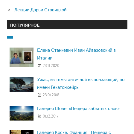
Лекции Дарьи Ставицкой
ПОПУЛЯРНОЕ
Елена Станкевич Иван Айвазовский в
Италии
23.11.2020
Ужас, из тьмы античной выползающий, по
имени Гекатонхейры
23.01.2018
Галерея Шове. «Пещера забытых снов»
01.12.2017
Галерея Коске, Франция : Пещера с