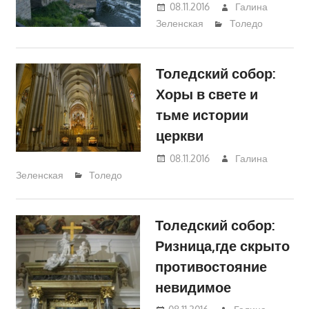
08.11.2016
Галина
Зеленская
Толедо
Толедский собор:
Хоры в свете и
тьме истории
церкви
08.11.2016
Галина
Зеленская
Толедо
Толедский собор:
Ризница,где скрыто
противостояние
невидимое