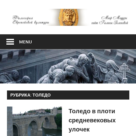
Skip
М
to
content
М
Философия
Европейской
MENU
культуры
РУБРИКА:
ТОЛЕДО
Толедо в плоти
средневековых
улочек