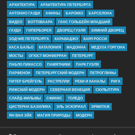
АРХИТЕКТУРА
АРХИТЕКТУРА ПЕТЕРБУРГА
АНТОНИО ГАУДИ
АФИНЫ
БАРОККО
БАРСЕЛОНА
ВИДЕО
ВОТТОВААРА
ГАНС ГОЛЬБЕЙН МЛАДШИЙ
ГАУДИ
ГИПЕРБОРЕЯ
ДВОРЕЦ ГУЭЛЯ
ЗИМНИЙ ДВОРЕЦ
ЗОДЧИЕ ПЕТЕРБУРГА
КАРАВАДЖО
КАРЛ РОССИ
КАСА БАЛЬО
КАТАЛОНИЯ
МАДОННА
МЕДУЗА ГОРГОНА
МОСТЫ
ОГЮСТ МОНФЕРРАН
ПЕТЕРБУРГ
ПАБЛО ПИКАССО
ПАМЯТНИКИ
ПАРК ГУЭЛЯ
ПАРФЕНОН
ПЕТЕРБУРГСКИЙ МОДЕРН
ПЕТРОГЛИФЫ
ПИТЕР БРЕЙГЕЛЬ
РАСТРЕЛЛИ
РЕКИ И КАНАЛЫ
РИГА
РИЖСКИЙ МОДЕРН
СЕВЕРНАЯ ВЕНЕЦИЯ
СКУЛЬПТУРА
СЛАЙД-ФИЛЬМЫ
СФИНКС
ТОЛЕДО
ЦИСТЕРНА БАЗИЛИКА
ЭЛЬ ЭСКОРИАЛ
ЭРМИТАЖ
ЯН ВАН ЭЙК
МАГИЯ ПРИРОДЫ
МОДЕРН