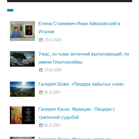
Елена Станкевич Иван Айвазовский в
Италии
23.11.2020
Ужас, из тьмы античной выползающий, по
имени Гекатонхейры
23.01.2018
Галерея Шове. «Пещера забытых снов»
01.12.2017
Галерея Коске, Франция : Пещера с
трагичной судьбой
01.12.2017