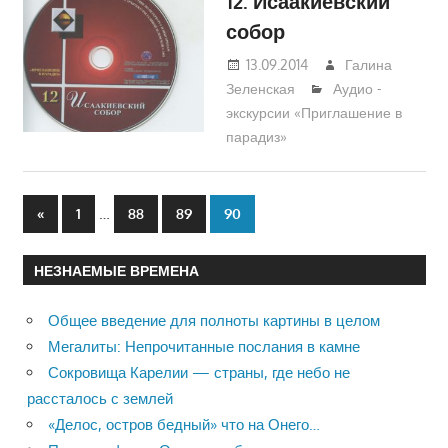
12. Исаакиевский
собор
13.09.2014
Галина
Зеленская
Аудио -
экскурсии «Приглашение в
парадиз»
…
«
Previous
1
88
89
90
Пагинация
Posts
записей
НЕЗНАЕМЫЕ ВРЕМЕНА
Общее введение для полноты картины в целом
Мегалиты: Непрочитанные послания в камне
Сокровища Карелии — страны, где небо не
рассталось с землей
«Делос, остров бедный» что на Онего…