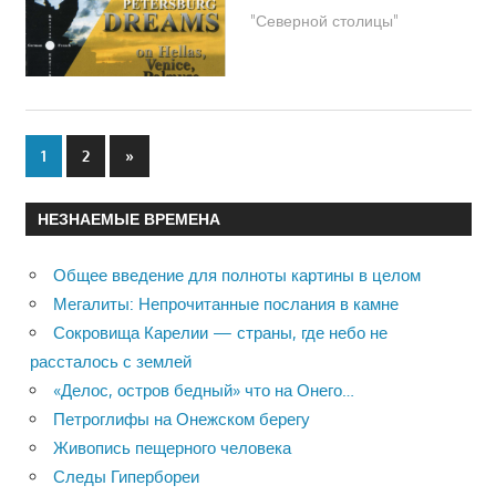
"Северной столицы"
1
2
Next
»
Пагинация
Posts
записей
НЕЗНАЕМЫЕ ВРЕМЕНА
Общее введение для полноты картины в целом
Мегалиты: Непрочитанные послания в камне
Сокровища Карелии — страны, где небо не
рассталось с землей
«Делос, остров бедный» что на Онего…
Петроглифы на Онежском берегу
Живопись пещерного человека
Следы Гипербореи