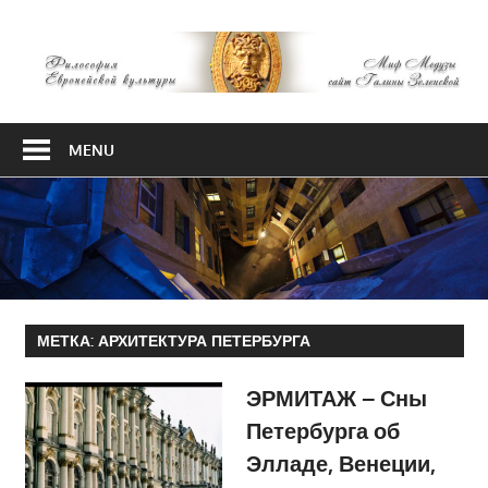
Skip
М
to
content
М
Философия
Европейской
MENU
культуры
МЕТКА:
АРХИТЕКТУРА ПЕТЕРБУРГА
ЭРМИТАЖ – Сны
Петербурга об
Элладе, Венеции,