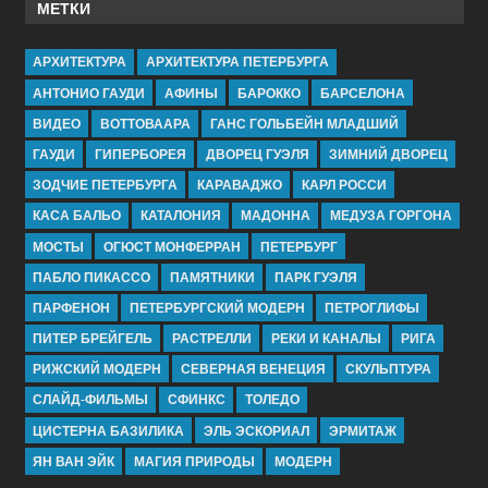
МЕТКИ
АРХИТЕКТУРА
АРХИТЕКТУРА ПЕТЕРБУРГА
АНТОНИО ГАУДИ
АФИНЫ
БАРОККО
БАРСЕЛОНА
ВИДЕО
ВОТТОВААРА
ГАНС ГОЛЬБЕЙН МЛАДШИЙ
ГАУДИ
ГИПЕРБОРЕЯ
ДВОРЕЦ ГУЭЛЯ
ЗИМНИЙ ДВОРЕЦ
ЗОДЧИЕ ПЕТЕРБУРГА
КАРАВАДЖО
КАРЛ РОССИ
КАСА БАЛЬО
КАТАЛОНИЯ
МАДОННА
МЕДУЗА ГОРГОНА
МОСТЫ
ОГЮСТ МОНФЕРРАН
ПЕТЕРБУРГ
ПАБЛО ПИКАССО
ПАМЯТНИКИ
ПАРК ГУЭЛЯ
ПАРФЕНОН
ПЕТЕРБУРГСКИЙ МОДЕРН
ПЕТРОГЛИФЫ
ПИТЕР БРЕЙГЕЛЬ
РАСТРЕЛЛИ
РЕКИ И КАНАЛЫ
РИГА
РИЖСКИЙ МОДЕРН
СЕВЕРНАЯ ВЕНЕЦИЯ
СКУЛЬПТУРА
СЛАЙД-ФИЛЬМЫ
СФИНКС
ТОЛЕДО
ЦИСТЕРНА БАЗИЛИКА
ЭЛЬ ЭСКОРИАЛ
ЭРМИТАЖ
ЯН ВАН ЭЙК
МАГИЯ ПРИРОДЫ
МОДЕРН