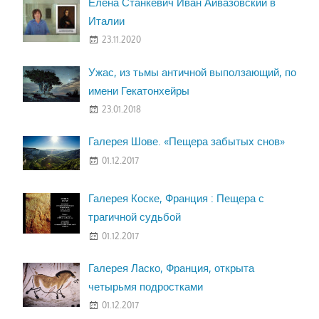
Елена Станкевич Иван Айвазовский в
Италии
23.11.2020
Ужас, из тьмы античной выползающий, по
имени Гекатонхейры
23.01.2018
Галерея Шове. «Пещера забытых снов»
01.12.2017
Галерея Коске, Франция : Пещера с
трагичной судьбой
01.12.2017
Галерея Ласко, Франция, открыта
четырьмя подростками
01.12.2017