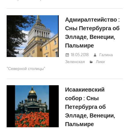
Адмиралтеийство :
Сны Петербурга об
Элладе, Венеции,
Пальмире
18.05.2018
Галина
Зеленская
Лики
"Северной столицы"
Исаакиевский
собор : Сны
Петербурга об
Элладе, Венеции,
Пальмире