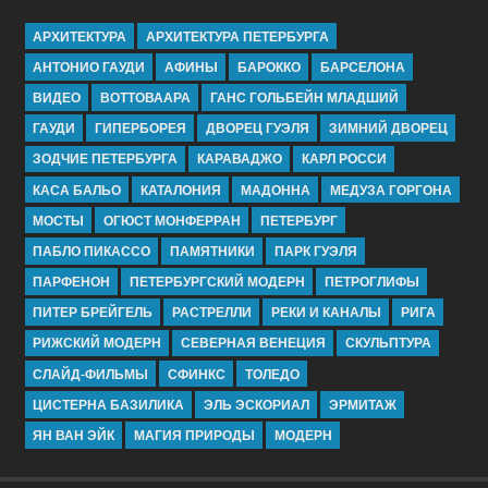
АРХИТЕКТУРА
АРХИТЕКТУРА ПЕТЕРБУРГА
АНТОНИО ГАУДИ
АФИНЫ
БАРОККО
БАРСЕЛОНА
ВИДЕО
ВОТТОВААРА
ГАНС ГОЛЬБЕЙН МЛАДШИЙ
ГАУДИ
ГИПЕРБОРЕЯ
ДВОРЕЦ ГУЭЛЯ
ЗИМНИЙ ДВОРЕЦ
ЗОДЧИЕ ПЕТЕРБУРГА
КАРАВАДЖО
КАРЛ РОССИ
КАСА БАЛЬО
КАТАЛОНИЯ
МАДОННА
МЕДУЗА ГОРГОНА
МОСТЫ
ОГЮСТ МОНФЕРРАН
ПЕТЕРБУРГ
ПАБЛО ПИКАССО
ПАМЯТНИКИ
ПАРК ГУЭЛЯ
ПАРФЕНОН
ПЕТЕРБУРГСКИЙ МОДЕРН
ПЕТРОГЛИФЫ
ПИТЕР БРЕЙГЕЛЬ
РАСТРЕЛЛИ
РЕКИ И КАНАЛЫ
РИГА
РИЖСКИЙ МОДЕРН
СЕВЕРНАЯ ВЕНЕЦИЯ
СКУЛЬПТУРА
СЛАЙД-ФИЛЬМЫ
СФИНКС
ТОЛЕДО
ЦИСТЕРНА БАЗИЛИКА
ЭЛЬ ЭСКОРИАЛ
ЭРМИТАЖ
ЯН ВАН ЭЙК
МАГИЯ ПРИРОДЫ
МОДЕРН