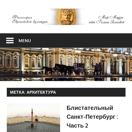
Skip
М
to
content
М
Философия
Европейской
MENU
культуры
МЕТКА:
АРХИТЕКТУРА
Блистательный
Санкт-Петербург :
Часть 2