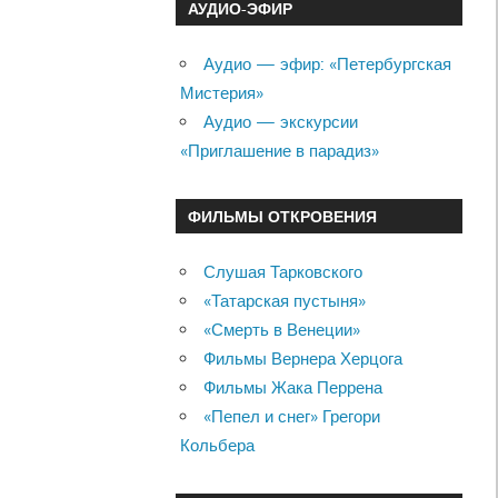
АУДИО-ЭФИР
Аудио — эфир: «Петербургская
Мистерия»
Аудио — экскурсии
«Приглашение в парадиз»
ФИЛЬМЫ ОТКРОВЕНИЯ
Слушая Тарковского
«Татарская пустыня»
«Смерть в Венеции»
Фильмы Вернера Херцога
Фильмы Жака Перрена
«Пепел и снег» Грегори
Кольбера