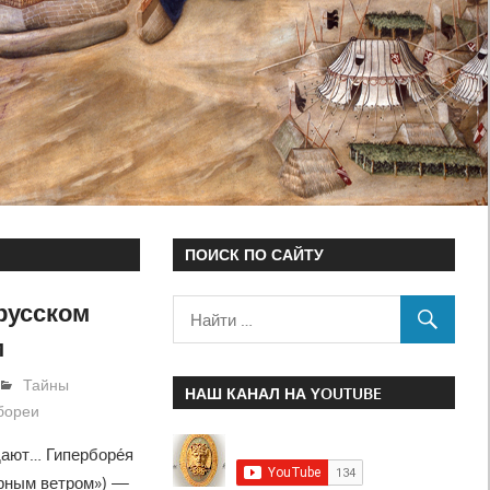
ПОИСК ПО САЙТУ
русском
м
Тайны
НАШ КАНАЛ НА YOUTUBE
бореи
ают… Гиперборе́я
верным ветром») —