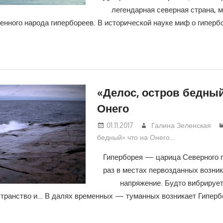
легендарная северная страна, 
енного народа гипербореев. В исторической науке миф о гиперб
«Делос, остров бедный
Онего
01.11.2017
Галина Зеленская
бедный» что на Онего…
Гиперборея — царица Северного 
раз в местах первозданных возни
напряжение. Будто вибрируе
странство и… В далях временных — туманных возникает Гиперб