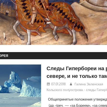
ОРЕЯ
Следы Гипербореи на 
севере, и не только та
07.01.2018
Галина Зеленская
Кольского полуострова - следы Гипер
Общепринятые положения утвержд
(др.-греч. — «за Бореем», «за се