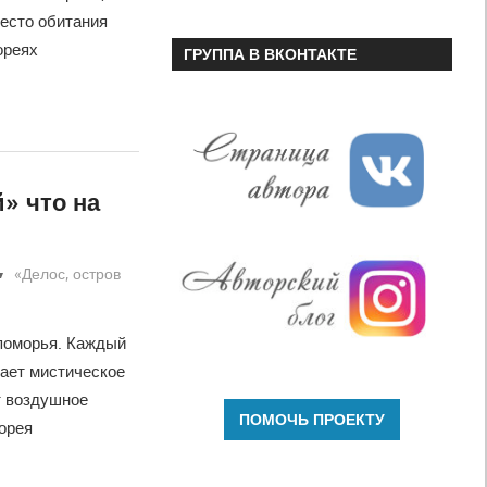
место обитания
ореях
ГРУППА В ВКОНТАКТЕ
» что на
«Делос, остров
поморья. Каждый
кает мистическое
т воздушное
орея