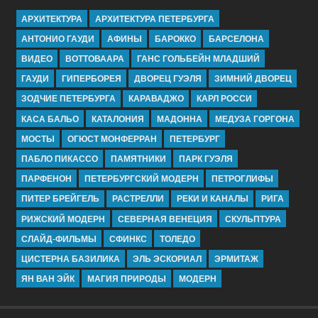
АРХИТЕКТУРА
АРХИТЕКТУРА ПЕТЕРБУРГА
АНТОНИО ГАУДИ
АФИНЫ
БАРОККО
БАРСЕЛОНА
ВИДЕО
ВОТТОВААРА
ГАНС ГОЛЬБЕЙН МЛАДШИЙ
ГАУДИ
ГИПЕРБОРЕЯ
ДВОРЕЦ ГУЭЛЯ
ЗИМНИЙ ДВОРЕЦ
ЗОДЧИЕ ПЕТЕРБУРГА
КАРАВАДЖО
КАРЛ РОССИ
КАСА БАЛЬО
КАТАЛОНИЯ
МАДОННА
МЕДУЗА ГОРГОНА
МОСТЫ
ОГЮСТ МОНФЕРРАН
ПЕТЕРБУРГ
ПАБЛО ПИКАССО
ПАМЯТНИКИ
ПАРК ГУЭЛЯ
ПАРФЕНОН
ПЕТЕРБУРГСКИЙ МОДЕРН
ПЕТРОГЛИФЫ
ПИТЕР БРЕЙГЕЛЬ
РАСТРЕЛЛИ
РЕКИ И КАНАЛЫ
РИГА
РИЖСКИЙ МОДЕРН
СЕВЕРНАЯ ВЕНЕЦИЯ
СКУЛЬПТУРА
СЛАЙД-ФИЛЬМЫ
СФИНКС
ТОЛЕДО
ЦИСТЕРНА БАЗИЛИКА
ЭЛЬ ЭСКОРИАЛ
ЭРМИТАЖ
ЯН ВАН ЭЙК
МАГИЯ ПРИРОДЫ
МОДЕРН