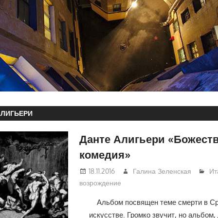
АЛИГЬЕРИ
Данте Алигьери «Божест
комедия»
18.11.2016
Галина Зеленская
Ит
возрождение
Альбом посвящен теме смерти в С
искусстве. Громко звучит, но альбом,