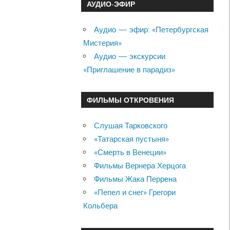
АУДИО-ЭФИР
Аудио — эфир: «Петербургская
Мистерия»
Аудио — экскурсии
«Приглашение в парадиз»
ФИЛЬМЫ ОТКРОВЕНИЯ
Слушая Тарковского
«Татарская пустыня»
«Смерть в Венеции»
Фильмы Вернера Херцога
Фильмы Жака Перрена
«Пепел и снег» Грегори
Кольбера