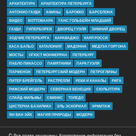
АРХИТЕКТУРА
АРХИТЕКТУРА ПЕТЕРБУРГА
АНТОНИО ГАУДИ
АФИНЫ
БАРОККО
БАРСЕЛОНА
ВИДЕО
ВОТТОВААРА
ГАНС ГОЛЬБЕЙН МЛАДШИЙ
ГАУДИ
ГИПЕРБОРЕЯ
ДВОРЕЦ ГУЭЛЯ
ЗИМНИЙ ДВОРЕЦ
ЗОДЧИЕ ПЕТЕРБУРГА
КАРАВАДЖО
КАРЛ РОССИ
КАСА БАЛЬО
КАТАЛОНИЯ
МАДОННА
МЕДУЗА ГОРГОНА
МОСТЫ
ОГЮСТ МОНФЕРРАН
ПЕТЕРБУРГ
ПАБЛО ПИКАССО
ПАМЯТНИКИ
ПАРК ГУЭЛЯ
ПАРФЕНОН
ПЕТЕРБУРГСКИЙ МОДЕРН
ПЕТРОГЛИФЫ
ПИТЕР БРЕЙГЕЛЬ
РАСТРЕЛЛИ
РЕКИ И КАНАЛЫ
РИГА
РИЖСКИЙ МОДЕРН
СЕВЕРНАЯ ВЕНЕЦИЯ
СКУЛЬПТУРА
СЛАЙД-ФИЛЬМЫ
СФИНКС
ТОЛЕДО
ЦИСТЕРНА БАЗИЛИКА
ЭЛЬ ЭСКОРИАЛ
ЭРМИТАЖ
ЯН ВАН ЭЙК
МАГИЯ ПРИРОДЫ
МОДЕРН
© Все права защищены. Копирование информации без