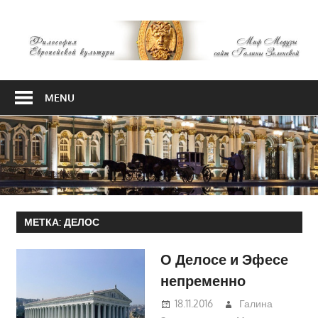
Skip
М
to
content
М
Философия
Европейской
MENU
культуры
МЕТКА:
ДЕЛОС
О Делосе и Эфесе
непременно
18.11.2016
Галина