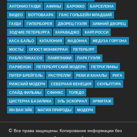
АНТОНИО ГАУДИ
АФИНЫ
БАРОККО
БАРСЕЛОНА
ВИДЕО
ВОТТОВААРА
ГАНС ГОЛЬБЕЙН МЛАДШИЙ
ГАУДИ
ГИПЕРБОРЕЯ
ДВОРЕЦ ГУЭЛЯ
ЗИМНИЙ ДВОРЕЦ
ЗОДЧИЕ ПЕТЕРБУРГА
КАРАВАДЖО
КАРЛ РОССИ
КАСА БАЛЬО
КАТАЛОНИЯ
МАДОННА
МЕДУЗА ГОРГОНА
МОСТЫ
ОГЮСТ МОНФЕРРАН
ПЕТЕРБУРГ
ПАБЛО ПИКАССО
ПАМЯТНИКИ
ПАРК ГУЭЛЯ
ПАРФЕНОН
ПЕТЕРБУРГСКИЙ МОДЕРН
ПЕТРОГЛИФЫ
ПИТЕР БРЕЙГЕЛЬ
РАСТРЕЛЛИ
РЕКИ И КАНАЛЫ
РИГА
РИЖСКИЙ МОДЕРН
СЕВЕРНАЯ ВЕНЕЦИЯ
СКУЛЬПТУРА
СЛАЙД-ФИЛЬМЫ
СФИНКС
ТОЛЕДО
ЦИСТЕРНА БАЗИЛИКА
ЭЛЬ ЭСКОРИАЛ
ЭРМИТАЖ
ЯН ВАН ЭЙК
МАГИЯ ПРИРОДЫ
МОДЕРН
© Все права защищены. Копирование информации без