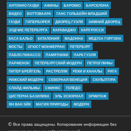
АНТОНИО ГАУДИ
АФИНЫ
БАРОККО
БАРСЕЛОНА
ВИДЕО
ВОТТОВААРА
ГАНС ГОЛЬБЕЙН МЛАДШИЙ
ГАУДИ
ГИПЕРБОРЕЯ
ДВОРЕЦ ГУЭЛЯ
ЗИМНИЙ ДВОРЕЦ
ЗОДЧИЕ ПЕТЕРБУРГА
КАРАВАДЖО
КАРЛ РОССИ
КАСА БАЛЬО
КАТАЛОНИЯ
МАДОННА
МЕДУЗА ГОРГОНА
МОСТЫ
ОГЮСТ МОНФЕРРАН
ПЕТЕРБУРГ
ПАБЛО ПИКАССО
ПАМЯТНИКИ
ПАРК ГУЭЛЯ
ПАРФЕНОН
ПЕТЕРБУРГСКИЙ МОДЕРН
ПЕТРОГЛИФЫ
ПИТЕР БРЕЙГЕЛЬ
РАСТРЕЛЛИ
РЕКИ И КАНАЛЫ
РИГА
РИЖСКИЙ МОДЕРН
СЕВЕРНАЯ ВЕНЕЦИЯ
СКУЛЬПТУРА
СЛАЙД-ФИЛЬМЫ
СФИНКС
ТОЛЕДО
ЦИСТЕРНА БАЗИЛИКА
ЭЛЬ ЭСКОРИАЛ
ЭРМИТАЖ
ЯН ВАН ЭЙК
МАГИЯ ПРИРОДЫ
МОДЕРН
© Все права защищены. Копирование информации без