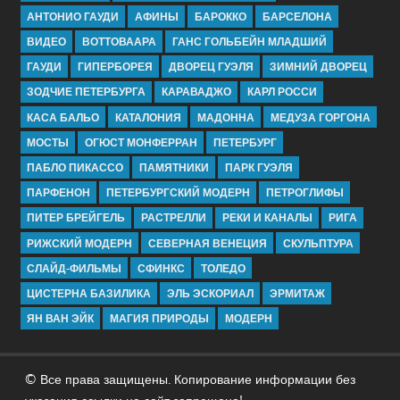
АНТОНИО ГАУДИ
АФИНЫ
БАРОККО
БАРСЕЛОНА
ВИДЕО
ВОТТОВААРА
ГАНС ГОЛЬБЕЙН МЛАДШИЙ
ГАУДИ
ГИПЕРБОРЕЯ
ДВОРЕЦ ГУЭЛЯ
ЗИМНИЙ ДВОРЕЦ
ЗОДЧИЕ ПЕТЕРБУРГА
КАРАВАДЖО
КАРЛ РОССИ
КАСА БАЛЬО
КАТАЛОНИЯ
МАДОННА
МЕДУЗА ГОРГОНА
МОСТЫ
ОГЮСТ МОНФЕРРАН
ПЕТЕРБУРГ
ПАБЛО ПИКАССО
ПАМЯТНИКИ
ПАРК ГУЭЛЯ
ПАРФЕНОН
ПЕТЕРБУРГСКИЙ МОДЕРН
ПЕТРОГЛИФЫ
ПИТЕР БРЕЙГЕЛЬ
РАСТРЕЛЛИ
РЕКИ И КАНАЛЫ
РИГА
РИЖСКИЙ МОДЕРН
СЕВЕРНАЯ ВЕНЕЦИЯ
СКУЛЬПТУРА
СЛАЙД-ФИЛЬМЫ
СФИНКС
ТОЛЕДО
ЦИСТЕРНА БАЗИЛИКА
ЭЛЬ ЭСКОРИАЛ
ЭРМИТАЖ
ЯН ВАН ЭЙК
МАГИЯ ПРИРОДЫ
МОДЕРН
© Все права защищены. Копирование информации без