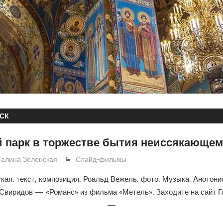
СК
 парк в торжестве бытия неиссякающе
Галина Зеленская
Слайд-фильмы
кая: текст, композиция. Роальд Вежель: фото. Музыка: Аното
 Свиридов — «Романс» из фильма «Метель». Заходите на сайт 
—