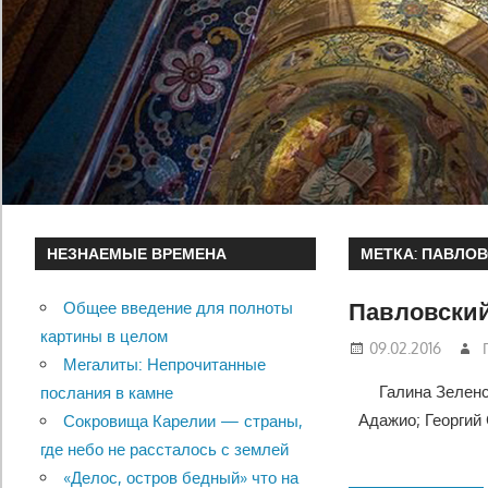
НЕЗНАЕМЫЕ ВРЕМЕНА
МЕТКА:
ПАВЛОВ
Павловский
Общее введение для полноты
картины в целом
09.02.2016
Мегалиты: Непрочитанные
Галина Зеленс
послания в камне
Адажио; Георгий
Сокровища Карелии — страны,
где небо не рассталось с землей
«Делос, остров бедный» что на