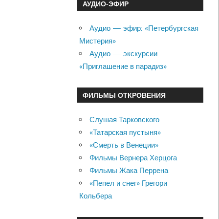
АУДИО-ЭФИР
Аудио — эфир: «Петербургская
Мистерия»
Аудио — экскурсии
«Приглашение в парадиз»
ФИЛЬМЫ ОТКРОВЕНИЯ
Слушая Тарковского
«Татарская пустыня»
«Смерть в Венеции»
Фильмы Вернера Херцога
Фильмы Жака Перрена
«Пепел и снег» Грегори
Кольбера