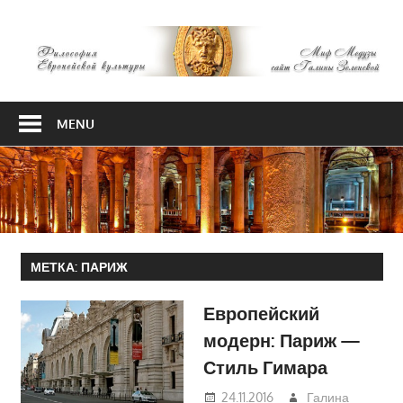
Skip
М
to
content
М
Философия
Европейской
MENU
культуры
МЕТКА:
ПАРИЖ
Европейский
модерн: Париж —
Стиль Гимара
24.11.2016
Галина