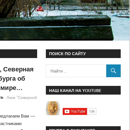
ПОИСК ПО САЙТУ
, Северная
урга об
льмире…
НАШ КАНАЛ НА YOUTUBE
Лики "Северной
едлагаем Вам —
частниками