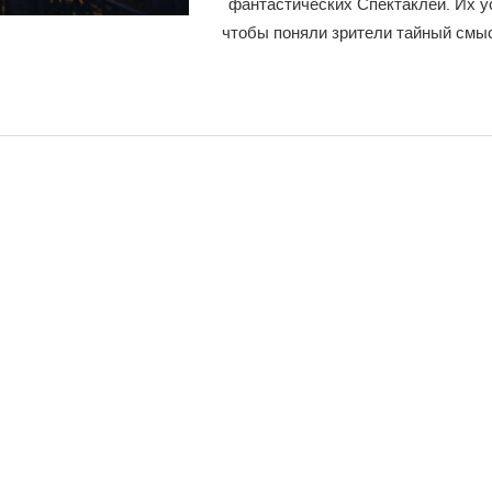
фантастических Спектаклей. Их у
чтобы поняли зрители тайный смы