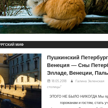
УРГСКИЙ МИФ
Пушкинский Петербург
Венеция — Сны Петерб
Элладе, Венеции, Па
18.05.2018
Галина Зеленская
столицы"
ЭТОГО НЕ БЫЛО НИКОГДА Мы пр
горожанам и гостям, стать у