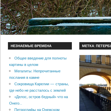
НЕЗНАЕМЫЕ ВРЕМЕНА
МЕТКА:
ПЕТЕРБ
Общее введение для полноты
картины в целом
Мегалиты: Непрочитанные
послания в камне
Сокровища Карелии — страны,
где небо не рассталось с землей
«Делос, остров бедный» что на
Онего…
Петроглифы на Онежском