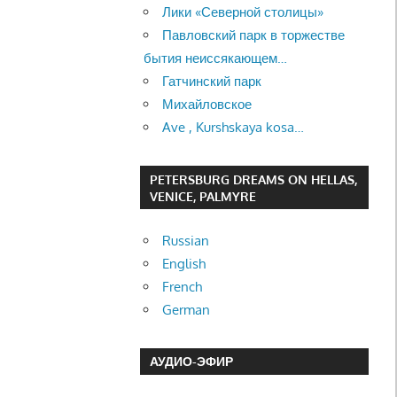
Лики «Северной столицы»
Павловский парк в торжестве
бытия неиссякающем…
Гатчинский парк
Михайловское
Ave , Kurshskaya kosa…
PETERSBURG DREAMS ON HELLAS,
VENICE, PALMYRE
Russian
English
French
German
АУДИО-ЭФИР