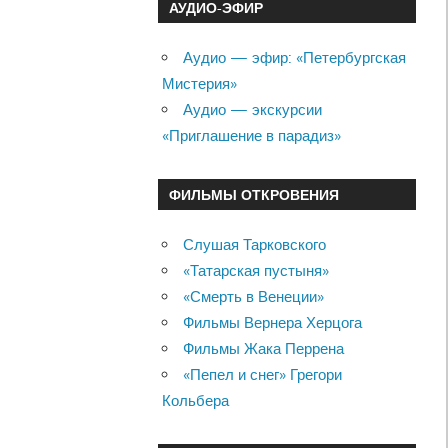
АУДИО-ЭФИР
Аудио — эфир: «Петербургская
Мистерия»
Аудио — экскурсии
«Приглашение в парадиз»
ФИЛЬМЫ ОТКРОВЕНИЯ
Слушая Тарковского
«Татарская пустыня»
«Смерть в Венеции»
Фильмы Вернера Херцога
Фильмы Жака Перрена
«Пепел и снег» Грегори
Кольбера