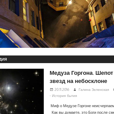
ДИЯ
Медуза Горгона. Шепот
звезд на небосклоне
20.11.2016
Галина Зеленская
- История бытия
Миф о Медузе Горгоне неисчерпае
Как вы думаете, это Боги после с