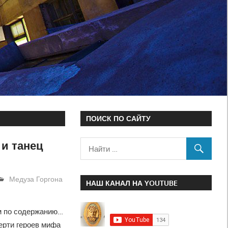
ПОИСК ПО САЙТУ
 и танец
Медуза Горгона
НАШ КАНАЛ НА YOUTUBE
м по содержанию…
мерти героев мифа