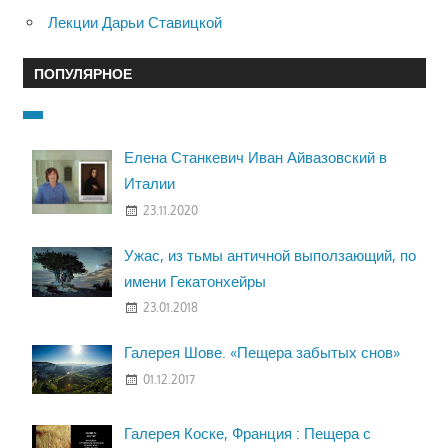
Лекции Дарьи Ставицкой
ПОПУЛЯРНОЕ
Елена Станкевич Иван Айвазовский в
Италии
23.11.2020
Ужас, из тьмы античной выползающий, по
имени Гекатонхейры
23.01.2018
Галерея Шове. «Пещера забытых снов»
01.12.2017
Галерея Коске, Франция : Пещера с